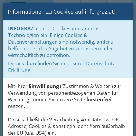
Toggle navi
Suche
Login
Menü
Informationen zu Cookies auf info-graz.at!
Home
Branchen
INFOGRAZ
.at setzt Cookies und andere
Technologien ein. Einige Cookies &
Defacto Essen und Trinken
Datenverarbeitungen sind notwendig, andere
KG
helfen dabei, das Angebot zu verbessern oder
wirtschaftlich zu betreiben.
Kaiserfeldgasse 19, 8010 Graz
Details dazu finden Sie in unserer
Datenschutz
+43 664 762 17 42
Erklärung
.
Mit Ihrer
Einwilligung
('Zustimmen & Weiter') zur
Verwendung von
personenbezogenen Daten für
Karte
Werbung
können Sie unsere Seite
kostenfrei
nutzen.
Karte anzeigen
Diese schließt die Verarbeitung von Daten wie IP-
Kontaktaufnahme
Adresse, Cookies & sonstigen Identifiern außerhalb
der EU (u.a. USA) ein.