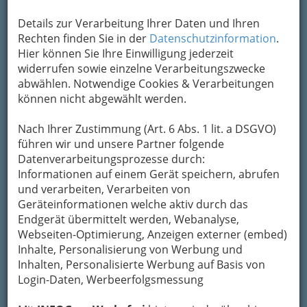
Um die Info-Graz Firmen
vor Spam-Mails zu
bewahren
, verwenden wir an dieser Stelle zur
Details zur Verarbeitung Ihrer Daten und Ihren
Übermittlung Ihrer Nachricht ein sicheres
Rechten finden Sie in der
Datenschutzinformation
.
Formular. Ihre Nachricht wird nach dem
Hier können Sie Ihre Einwilligung jederzeit
Absenden umgehend per Mail an das
widerrufen sowie einzelne Verarbeitungszwecke
Unternehmen Defacto Essen und Trinken KG
abwählen. Notwendige Cookies & Verarbeitungen
weitergeleitet.
können nicht abgewählt werden.
Mein Name
Nach Ihrer Zustimmung (Art. 6 Abs. 1 lit. a DSGVO)
führen wir und unsere Partner folgende
Datenverarbeitungsprozesse durch:
Meine Email Adresse
Informationen auf einem Gerät speichern, abrufen
und verarbeiten, Verarbeiten von
Geräteinformationen welche aktiv durch das
Mein Betreff
Endgerät übermittelt werden, Webanalyse,
Webseiten-Optimierung, Anzeigen externer (embed)
Inhalte, Personalisierung von Werbung und
Inhalten, Personalisierte Werbung auf Basis von
Meine Nachricht
Login-Daten, Werbeerfolgsmessung