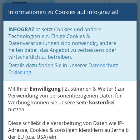
Toggle navi
Suche
Login
Menü
Informationen zu Cookies auf info-graz.at!
Home
Branchen
INFOGRAZ
.at setzt Cookies und andere
Technologien ein. Einige Cookies &
Dr. Peter Wasler - Arzt für
Nav
Datenverarbeitungen sind notwendig, andere
Allgemeinmedizin
helfen dabei, das Angebot zu verbessern oder
wirtschaftlich zu betreiben.
Am Kogel 9, 8063 Eggersdorf bei Graz
Details dazu finden Sie in unserer
Datenschutz
+43 3117 36 00
Erklärung
.
+43 3117 36 00 - 20
Mit Ihrer
Einwilligung
('Zustimmen & Weiter') zur
Verwendung von
personenbezogenen Daten für
Werbung
können Sie unsere Seite
kostenfrei
Karte
nutzen.
Karte anzeigen
Diese schließt die Verarbeitung von Daten wie IP-
Adresse, Cookies & sonstigen Identifiern außerhalb
Kontaktaufnahme
der EU (u.a. USA) ein.