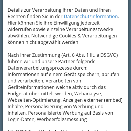
Um die Info-Graz Firmen
vor Spam-Mails zu
Details zur Verarbeitung Ihrer Daten und Ihren
bewahren
, verwenden wir an dieser Stelle zur
Rechten finden Sie in der
Datenschutzinformation
.
Übermittlung Ihrer Nachricht ein sicheres
Hier können Sie Ihre Einwilligung jederzeit
Formular. Ihre Nachricht wird nach dem
widerrufen sowie einzelne Verarbeitungszwecke
Absenden umgehend per Mail an das
abwählen. Notwendige Cookies & Verarbeitungen
Unternehmen Dr. Peter Wasler - Arzt für
können nicht abgewählt werden.
Allgemeinmedizin weitergeleitet.
Mein Name
Nach Ihrer Zustimmung (Art. 6 Abs. 1 lit. a DSGVO)
führen wir und unsere Partner folgende
Datenverarbeitungsprozesse durch:
Informationen auf einem Gerät speichern, abrufen
Meine Email Adresse
und verarbeiten, Verarbeiten von
Geräteinformationen welche aktiv durch das
Endgerät übermittelt werden, Webanalyse,
Mein Betreff
Webseiten-Optimierung, Anzeigen externer (embed)
Inhalte, Personalisierung von Werbung und
Inhalten, Personalisierte Werbung auf Basis von
Login-Daten, Werbeerfolgsmessung
Meine Nachricht