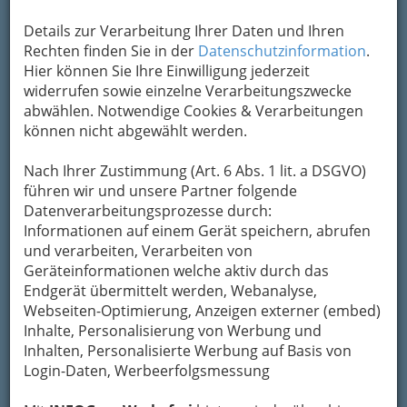
Um die Info-Graz Firmen
vor Spam-Mails zu
Details zur Verarbeitung Ihrer Daten und Ihren
bewahren
, verwenden wir an dieser Stelle zur
Rechten finden Sie in der
Datenschutzinformation
.
Übermittlung Ihrer Nachricht ein sicheres
Hier können Sie Ihre Einwilligung jederzeit
Formular. Ihre Nachricht wird nach dem
widerrufen sowie einzelne Verarbeitungszwecke
Absenden umgehend per Mail an das
abwählen. Notwendige Cookies & Verarbeitungen
Unternehmen Quercus Grünpflege &
können nicht abgewählt werden.
Winterdienst GmbH weitergeleitet.
Mein Name
Nach Ihrer Zustimmung (Art. 6 Abs. 1 lit. a DSGVO)
führen wir und unsere Partner folgende
Datenverarbeitungsprozesse durch:
Informationen auf einem Gerät speichern, abrufen
Meine Email Adresse
und verarbeiten, Verarbeiten von
Geräteinformationen welche aktiv durch das
Endgerät übermittelt werden, Webanalyse,
Mein Betreff
Webseiten-Optimierung, Anzeigen externer (embed)
Inhalte, Personalisierung von Werbung und
Inhalten, Personalisierte Werbung auf Basis von
Login-Daten, Werbeerfolgsmessung
Meine Nachricht