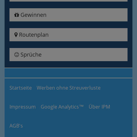
Gewinnen
Routenplan
Sprüche
Startseite
Werben ohne Streuverluste
Impressum
Google Analytics™
Über IPM
AGB's