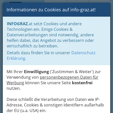
Toggle navi
Suche
Login
Menü
Informationen zu Cookies auf info-graz.at!
Home
Branchen
INFOGRAZ
.at setzt Cookies und andere
Technologien ein. Einige Cookies &
Quercus Grünpflege &
Nav
Datenverarbeitungen sind notwendig, andere
Winterdienst GmbH
helfen dabei, das Angebot zu verbessern oder
wirtschaftlich zu betreiben.
Oberer Auweg 10 e, 8055 Graz
Details dazu finden Sie in unserer
Datenschutz
+43 316 225 134
Erklärung
.
+43 664 107 07 00
Mit Ihrer
Einwilligung
('Zustimmen & Weiter') zur
Verwendung von
personenbezogenen Daten für
Werbung
können Sie unsere Seite
kostenfrei
Karte
nutzen.
Karte anzeigen
Diese schließt die Verarbeitung von Daten wie IP-
Adresse, Cookies & sonstigen Identifiern außerhalb
Kontaktaufnahme
der EU (u.a. USA) ein.