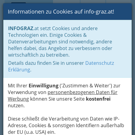
Toggle navi
Suche
Login
Menü
Informationen zu Cookies auf info-graz.at!
Home
Branchen
INFOGRAZ
.at setzt Cookies und andere
Technologien ein. Einige Cookies &
Silvia Bianca Ableitner
Datenverarbeitungen sind notwendig, andere
Praxis Rechbauer
helfen dabei, das Angebot zu verbessern oder
wirtschaftlich zu betreiben.
Rechbauerstraße 6, 8010 Graz
Details dazu finden Sie in unserer
Datenschutz
+43 316 830 163
Erklärung
.
Mit Ihrer
Einwilligung
('Zustimmen & Weiter') zur
Verwendung von
personenbezogenen Daten für
Karte
Werbung
können Sie unsere Seite
kostenfrei
nutzen.
Karte anzeigen
Diese schließt die Verarbeitung von Daten wie IP-
Kontaktaufnahme
Adresse, Cookies & sonstigen Identifiern außerhalb
der EU (u.a. USA) ein.