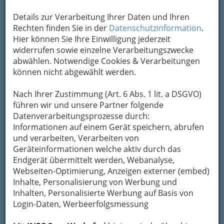
Um die Info-Graz Firmen
vor Spam-Mails zu
bewahren
, verwenden wir an dieser Stelle zur
Details zur Verarbeitung Ihrer Daten und Ihren
Übermittlung Ihrer Nachricht ein sicheres
Rechten finden Sie in der
Datenschutzinformation
.
Formular. Ihre Nachricht wird nach dem
Hier können Sie Ihre Einwilligung jederzeit
Absenden umgehend per Mail an das
widerrufen sowie einzelne Verarbeitungszwecke
Unternehmen Silvia Bianca Ableitner Praxis
abwählen. Notwendige Cookies & Verarbeitungen
Rechbauer weitergeleitet.
können nicht abgewählt werden.
Mein Name
Nach Ihrer Zustimmung (Art. 6 Abs. 1 lit. a DSGVO)
führen wir und unsere Partner folgende
Datenverarbeitungsprozesse durch:
Meine Email Adresse
Informationen auf einem Gerät speichern, abrufen
und verarbeiten, Verarbeiten von
Geräteinformationen welche aktiv durch das
Mein Betreff
Endgerät übermittelt werden, Webanalyse,
Webseiten-Optimierung, Anzeigen externer (embed)
Inhalte, Personalisierung von Werbung und
Inhalten, Personalisierte Werbung auf Basis von
Meine Nachricht
Login-Daten, Werbeerfolgsmessung