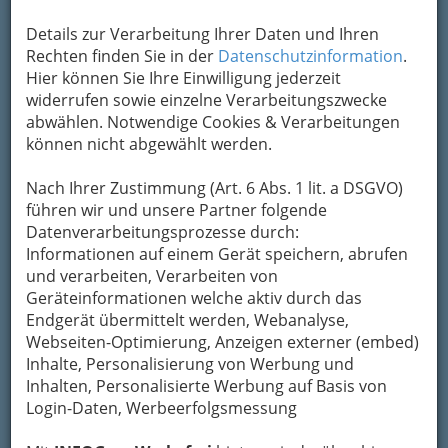
Um die Info-Graz Firmen
vor Spam-Mails zu
bewahren
, verwenden wir an dieser Stelle zur
Details zur Verarbeitung Ihrer Daten und Ihren
Übermittlung Ihrer Nachricht ein sicheres
Rechten finden Sie in der
Datenschutzinformation
.
Formular. Ihre Nachricht wird nach dem
Hier können Sie Ihre Einwilligung jederzeit
Absenden umgehend per Mail an das
widerrufen sowie einzelne Verarbeitungszwecke
Unternehmen Therme Lendava - Slowenien
abwählen. Notwendige Cookies & Verarbeitungen
weitergeleitet.
können nicht abgewählt werden.
Mein Name
Nach Ihrer Zustimmung (Art. 6 Abs. 1 lit. a DSGVO)
führen wir und unsere Partner folgende
Datenverarbeitungsprozesse durch:
Meine Email Adresse
Informationen auf einem Gerät speichern, abrufen
und verarbeiten, Verarbeiten von
Geräteinformationen welche aktiv durch das
Mein Betreff
Endgerät übermittelt werden, Webanalyse,
Webseiten-Optimierung, Anzeigen externer (embed)
Inhalte, Personalisierung von Werbung und
Inhalten, Personalisierte Werbung auf Basis von
Meine Nachricht
Login-Daten, Werbeerfolgsmessung