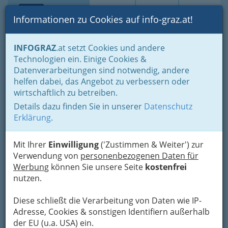
Toggle navi
Suche
Login
Menü
Informationen zu Cookies auf info-graz.at!
Home
Branchen
INFOGRAZ
.at setzt Cookies und andere
Technologien ein. Einige Cookies &
Therme Lendava -
Datenverarbeitungen sind notwendig, andere
Slowenien
helfen dabei, das Angebot zu verbessern oder
wirtschaftlich zu betreiben.
Tomsiceva 2 a, 9220 Lendava
Details dazu finden Sie in unserer
Datenschutz
+386 2 577 44 00
Erklärung
.
Mit Ihrer
Einwilligung
('Zustimmen & Weiter') zur
Verwendung von
personenbezogenen Daten für
Karte
Werbung
können Sie unsere Seite
kostenfrei
nutzen.
Karte anzeigen
Diese schließt die Verarbeitung von Daten wie IP-
Kontaktaufnahme
Adresse, Cookies & sonstigen Identifiern außerhalb
der EU (u.a. USA) ein.