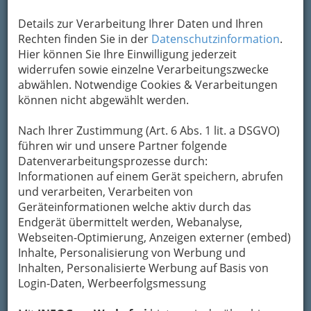
Kontaktaufnahme
Details zur Verarbeitung Ihrer Daten und Ihren
Rechten finden Sie in der
Datenschutzinformation
.
Um die Info-Graz Firmen
vor Spam-Mails zu
Hier können Sie Ihre Einwilligung jederzeit
bewahren
, verwenden wir an dieser Stelle zur
widerrufen sowie einzelne Verarbeitungszwecke
Übermittlung Ihrer Nachricht ein sicheres
abwählen. Notwendige Cookies & Verarbeitungen
Formular. Ihre Nachricht wird nach dem
können nicht abgewählt werden.
Absenden umgehend per Mail an das
Unternehmen Dr. Reinhild Höfler - Ärztin für
Nach Ihrer Zustimmung (Art. 6 Abs. 1 lit. a DSGVO)
Allgemeinmedizin weitergeleitet.
führen wir und unsere Partner folgende
Mein Name
Datenverarbeitungsprozesse durch:
Informationen auf einem Gerät speichern, abrufen
und verarbeiten, Verarbeiten von
Geräteinformationen welche aktiv durch das
Meine Email Adresse
Endgerät übermittelt werden, Webanalyse,
Webseiten-Optimierung, Anzeigen externer (embed)
Inhalte, Personalisierung von Werbung und
Mein Betreff
Inhalten, Personalisierte Werbung auf Basis von
Login-Daten, Werbeerfolgsmessung