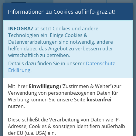
Toggle navi
Suche
Login
Menü
Informationen zu Cookies auf info-graz.at!
Home
Branchen
INFOGRAZ
.at setzt Cookies und andere
Technologien ein. Einige Cookies &
Dr. Reinhild Höfler - Ärztin
Datenverarbeitungen sind notwendig, andere
für Allgemeinmedizin
helfen dabei, das Angebot zu verbessern oder
wirtschaftlich zu betreiben.
Alte Poststraße 139, 8020 Graz
Details dazu finden Sie in unserer
Datenschutz
+43 316 583 251
Erklärung
.
+43 316 5832 5144
Mit Ihrer
Einwilligung
('Zustimmen & Weiter') zur
Verwendung von
personenbezogenen Daten für
Werbung
können Sie unsere Seite
kostenfrei
Karte
nutzen.
Diese schließt die Verarbeitung von Daten wie IP-
Adresse mit Google Maps anschauen
Adresse, Cookies & sonstigen Identifiern außerhalb
der EU (u.a. USA) ein.