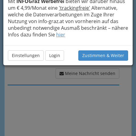
Mit
INFOGraz Werbefrei
bieten wir darüber hinaus
Meine Nachricht
um € 4,99/Monat eine
'trackingfreie'
Alternative,
welche die Datenverarbeitungen im Zuge Ihrer
Nutzung von info-graz.at von vornherein auf das
unbedingt notwendige Ausmaß beschränkt – nähere
Infos dazu finden Sie
hier
Einstellungen
Login
Zustimmen & Weiter
Meine Nachricht senden