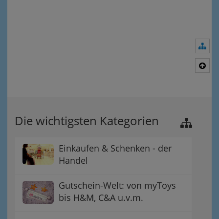
Nav
Nac
Die wichtigsten Kategorien
Einkaufen & Schenken - der
Handel
Gutschein-Welt: von myToys
bis H&M, C&A u.v.m.