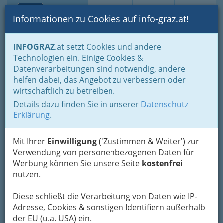
Toggle navi
Suche
Login
Menü
Informationen zu Cookies auf info-graz.at!
Home
Branchen
INFOGRAZ
.at setzt Cookies und andere
Technologien ein. Einige Cookies &
Fröhlich Buschenschank -
Nav
Datenverarbeitungen sind notwendig, andere
Weingut
helfen dabei, das Angebot zu verbessern oder
wirtschaftlich zu betreiben.
Altenberg 62, 8430 Tillmitsch
Details dazu finden Sie in unserer
Datenschutz
+43 664 914 25 21
Erklärung
.
Mit Ihrer
Einwilligung
('Zustimmen & Weiter') zur
Verwendung von
personenbezogenen Daten für
Karte
Werbung
können Sie unsere Seite
kostenfrei
nutzen.
Karte anzeigen
Diese schließt die Verarbeitung von Daten wie IP-
Kontaktaufnahme
Adresse, Cookies & sonstigen Identifiern außerhalb
der EU (u.a. USA) ein.