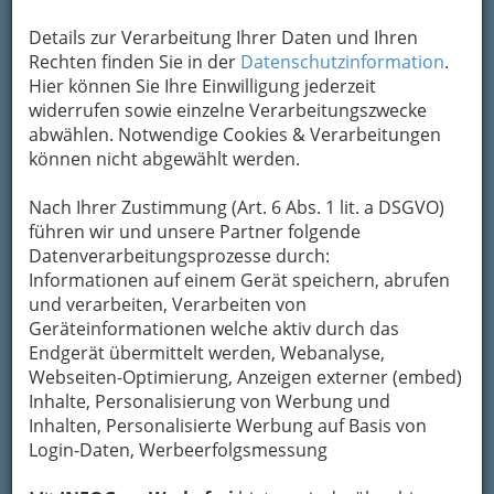
Um die Info-Graz Firmen
vor Spam-Mails zu
bewahren
, verwenden wir an dieser Stelle zur
Details zur Verarbeitung Ihrer Daten und Ihren
Übermittlung Ihrer Nachricht ein sicheres
Rechten finden Sie in der
Datenschutzinformation
.
Formular. Ihre Nachricht wird nach dem
Hier können Sie Ihre Einwilligung jederzeit
Absenden umgehend per Mail an das
widerrufen sowie einzelne Verarbeitungszwecke
Unternehmen Fröhlich Buschenschank -
abwählen. Notwendige Cookies & Verarbeitungen
Weingut weitergeleitet.
können nicht abgewählt werden.
Mein Name
Nach Ihrer Zustimmung (Art. 6 Abs. 1 lit. a DSGVO)
führen wir und unsere Partner folgende
Datenverarbeitungsprozesse durch:
Meine Email Adresse
Informationen auf einem Gerät speichern, abrufen
und verarbeiten, Verarbeiten von
Geräteinformationen welche aktiv durch das
Mein Betreff
Endgerät übermittelt werden, Webanalyse,
Webseiten-Optimierung, Anzeigen externer (embed)
Inhalte, Personalisierung von Werbung und
Inhalten, Personalisierte Werbung auf Basis von
Meine Nachricht
Login-Daten, Werbeerfolgsmessung