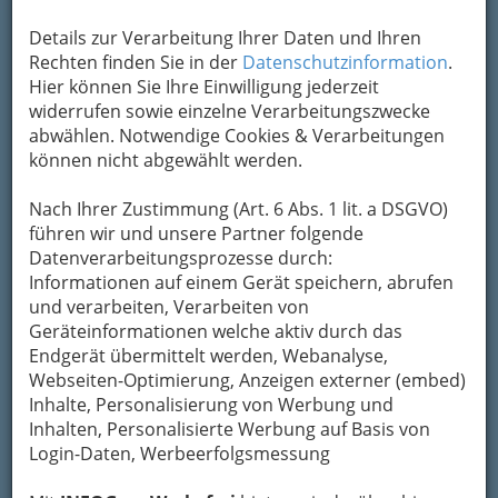
Um die Info-Graz Firmen
vor Spam-Mails zu
Details zur Verarbeitung Ihrer Daten und Ihren
bewahren
, verwenden wir an dieser Stelle zur
Rechten finden Sie in der
Datenschutzinformation
.
Übermittlung Ihrer Nachricht ein sicheres
Hier können Sie Ihre Einwilligung jederzeit
Formular. Ihre Nachricht wird nach dem
widerrufen sowie einzelne Verarbeitungszwecke
Absenden umgehend per Mail an das
abwählen. Notwendige Cookies & Verarbeitungen
Unternehmen Anja Scheipel, MA - Training bei
können nicht abgewählt werden.
Legasthenie und Dyskalkulie weitergeleitet.
Nach Ihrer Zustimmung (Art. 6 Abs. 1 lit. a DSGVO)
Mein Name
führen wir und unsere Partner folgende
Datenverarbeitungsprozesse durch:
Informationen auf einem Gerät speichern, abrufen
Meine Email Adresse
und verarbeiten, Verarbeiten von
Geräteinformationen welche aktiv durch das
Endgerät übermittelt werden, Webanalyse,
Webseiten-Optimierung, Anzeigen externer (embed)
Mein Betreff
Inhalte, Personalisierung von Werbung und
Inhalten, Personalisierte Werbung auf Basis von
Login-Daten, Werbeerfolgsmessung
Meine Nachricht