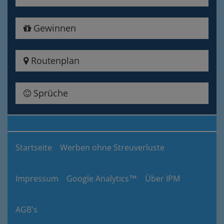
Gewinnen
Routenplan
Sprüche
Startseite
Werben ohne Streuverluste
Impressum
Google Analytics™
Über IPM
AGB's