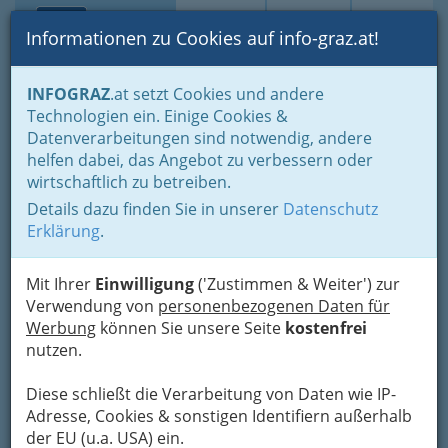
Toggle navi
Suche
Login
Menü
Informationen zu Cookies auf info-graz.at!
Home
Branchen
INFOGRAZ
.at setzt Cookies und andere
Technologien ein. Einige Cookies &
Anja Scheipel, MA - Training
Datenverarbeitungen sind notwendig, andere
bei Legasthenie und
helfen dabei, das Angebot zu verbessern oder
Dyskalkulie
wirtschaftlich zu betreiben.
Details dazu finden Sie in unserer
Datenschutz
Kaiserwiesenweg 26 f, 8055 Graz-Puntigam
Erklärung
.
+43 699 1900 8926
Mit Ihrer
Einwilligung
('Zustimmen & Weiter') zur
Verwendung von
personenbezogenen Daten für
Werbung
können Sie unsere Seite
kostenfrei
Karte
nutzen.
Diese schließt die Verarbeitung von Daten wie IP-
Karte anzeigen
Adresse, Cookies & sonstigen Identifiern außerhalb
Kontaktaufnahme
der EU (u.a. USA) ein.