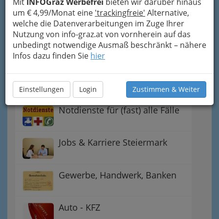
Mit
INFOGraz Werbefrei
bieten wir darüber hinaus
Handel
um € 4,99/Monat eine
'trackingfreie'
Alternative,
welche die Datenverarbeitungen im Zuge Ihrer
Nutzung von info-graz.at von vornherein auf das
Gutschein-Welt: von myToys
unbedingt notwendige Ausmaß beschränkt – nähere
bis H&M, C&A u.v.m.
Infos dazu finden Sie
hier
Gewinnspiele - Lokale
Gutscheine
Einstellungen
Login
Zustimmen & Weiter
Notdienste für (fast) alle Fälle
Jobs & Karriere Steiermark
Gewerbe, Handwerk, Banken
Auto - KFZ