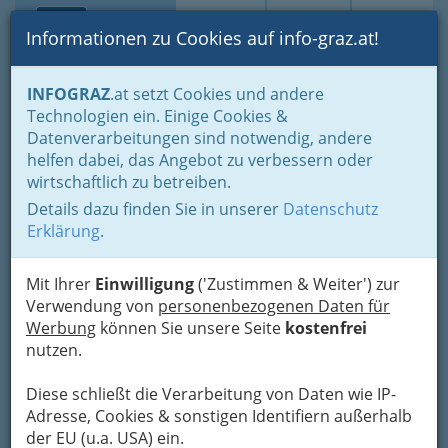
Toggle navi
Suche
Login
Menü
Informationen zu Cookies auf info-graz.at!
Home
Branchen
INFOGRAZ
.at setzt Cookies und andere
Technologien ein. Einige Cookies &
Gesellschaft d. Autoren,
Datenverarbeitungen sind notwendig, andere
Komponisten und Musiker
helfen dabei, das Angebot zu verbessern oder
wirtschaftlich zu betreiben.
Pestalozzistraße 1, 8010 Graz
Details dazu finden Sie in unserer
Datenschutz
+43 316 710 16
Erklärung
.
Mit Ihrer
Einwilligung
('Zustimmen & Weiter') zur
Verwendung von
personenbezogenen Daten für
Karte
Werbung
können Sie unsere Seite
kostenfrei
nutzen.
Adresse mit Google Maps anschauen
Diese schließt die Verarbeitung von Daten wie IP-
Adresse, Cookies & sonstigen Identifiern außerhalb
der EU (u.a. USA) ein.