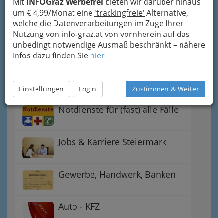
Mit
INFOGraz Werbefrei
bieten wir darüber hinaus
Handel
um € 4,99/Monat eine
'trackingfreie'
Alternative,
welche die Datenverarbeitungen im Zuge Ihrer
Nutzung von info-graz.at von vornherein auf das
Gutschein-Welt: von myToys
unbedingt notwendige Ausmaß beschränkt – nähere
bis H&M, C&A u.v.m.
Infos dazu finden Sie
hier
Gewinnspiele - Lokale
Gutscheine
Einstellungen
Login
Zustimmen & Weiter
Notdienste für (fast) alle Fälle
Jobs & Karriere Steiermark
Gewerbe, Handwerk, Banken
Auto - KFZ