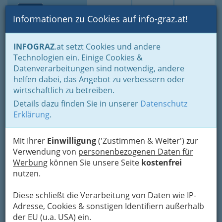
Toggle navi
Suche
Login
Menü
Informationen zu Cookies auf info-graz.at!
Home
Branchen
INFOGRAZ
.at setzt Cookies und andere
Technologien ein. Einige Cookies &
Österreichische
Datenverarbeitungen sind notwendig, andere
Hausfrauen-Union
helfen dabei, das Angebot zu verbessern oder
wirtschaftlich zu betreiben.
Schmiedgasse 21, 8010 Graz
Details dazu finden Sie in unserer
Datenschutz
+43 316 829 034
Erklärung
.
Mit Ihrer
Einwilligung
('Zustimmen & Weiter') zur
Verwendung von
personenbezogenen Daten für
Karte
Werbung
können Sie unsere Seite
kostenfrei
nutzen.
Adresse mit Google Maps anschauen
Diese schließt die Verarbeitung von Daten wie IP-
Adresse, Cookies & sonstigen Identifiern außerhalb
der EU (u.a. USA) ein.