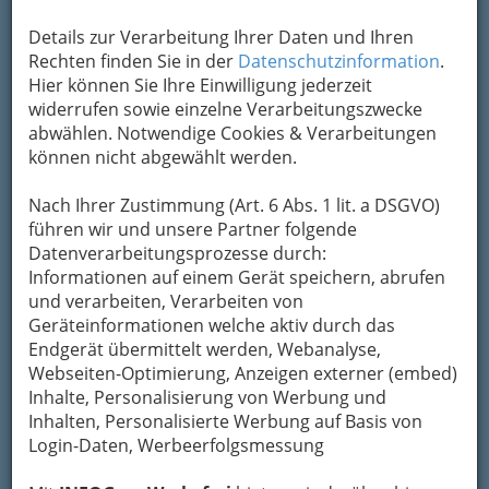
Um die Info-Graz Firmen
vor Spam-Mails zu
Details zur Verarbeitung Ihrer Daten und Ihren
bewahren
, verwenden wir an dieser Stelle zur
Rechten finden Sie in der
Datenschutzinformation
.
Übermittlung Ihrer Nachricht ein sicheres
Hier können Sie Ihre Einwilligung jederzeit
Formular. Ihre Nachricht wird nach dem
widerrufen sowie einzelne Verarbeitungszwecke
Absenden umgehend per Mail an das
abwählen. Notwendige Cookies & Verarbeitungen
Unternehmen Landesverband Urlaub am
können nicht abgewählt werden.
Bauernhof Steiermark weitergeleitet.
Mein Name
Nach Ihrer Zustimmung (Art. 6 Abs. 1 lit. a DSGVO)
führen wir und unsere Partner folgende
Datenverarbeitungsprozesse durch:
Informationen auf einem Gerät speichern, abrufen
Meine Email Adresse
und verarbeiten, Verarbeiten von
Geräteinformationen welche aktiv durch das
Endgerät übermittelt werden, Webanalyse,
Mein Betreff
Webseiten-Optimierung, Anzeigen externer (embed)
Inhalte, Personalisierung von Werbung und
Inhalten, Personalisierte Werbung auf Basis von
Login-Daten, Werbeerfolgsmessung
Meine Nachricht