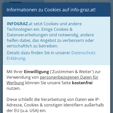
Toggle navi
Suche
Login
Menü
Informationen zu Cookies auf info-graz.at!
Home
Branchen
INFOGRAZ
.at setzt Cookies und andere
Technologien ein. Einige Cookies &
Landesverband Urlaub am
Datenverarbeitungen sind notwendig, andere
Bauernhof Steiermark
helfen dabei, das Angebot zu verbessern oder
wirtschaftlich zu betreiben.
Hamerlinggasse 3, 8010 Graz
Details dazu finden Sie in unserer
Datenschutz
+43 316 8050 - 1291
Erklärung
.
+43 316 8050 - 1504
Mit Ihrer
Einwilligung
('Zustimmen & Weiter') zur
Verwendung von
personenbezogenen Daten für
Werbung
können Sie unsere Seite
kostenfrei
Karte
nutzen.
Karte anzeigen
Diese schließt die Verarbeitung von Daten wie IP-
Adresse, Cookies & sonstigen Identifiern außerhalb
Kontaktaufnahme
der EU (u.a. USA) ein.