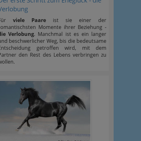
Der erste Schritt zum Eheglück - die
Verlobung
Für
viele Paare
ist sie einer der
romantischsten Momente ihrer Beziehung -
die Verlobung
. Manchmal ist es ein langer
und beschwerlicher Weg, bis die bedeutsame
Entscheidung getroffen wird, mit dem
Partner den Rest des Lebens verbringen zu
wollen.