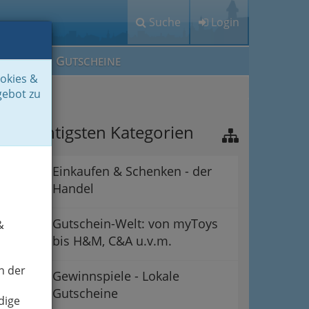
Suche
Login
M
G
EIN IG
UTSCHEINE
ookies &
gebot zu
ie wichtigsten Kategorien
Einkaufen & Schenken - der
Handel
Gutschein-Welt: von myToys
&
bis H&M, C&A u.v.m.
n der
Gewinnspiele - Lokale
Gutscheine
dige