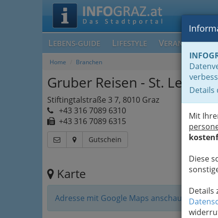
Informa
L
L
V
EBENS-GUIDE
IFESTYLE
ERANSTALTUN
INFOG
Home
Branchen
Datenve
verbess
Gruber Reisen - St. Leonha
Details
Stiftingtalstraße 3 7, 8010 Graz
+43 316 7089 6310
Mit Ihr
+43 316 7089 6315
person
kostenf
Gutschein
Diese s
sonstige
Karte
Details
Adresse mit Google Maps anschauen
Datensc
widerru