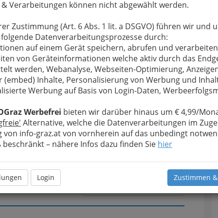
 & Verarbeitungen können nicht abgewählt werden.
rer Zustimmung (Art. 6 Abs. 1 lit. a DSGVO) führen wir und 
u bewahren
, verwenden wir an dieser Stelle zur
 folgende Datenverarbeitungsprozesse durch:
Formular. Ihre Nachricht wird nach dem Absenden
tionen auf einem Gerät speichern, abrufen und verarbeiten
Reisen - St. Leonhard weitergeleitet.
iten von Geräteinformationen welche aktiv durch das Endg
telt werden, Webanalyse, Webseiten-Optimierung, Anzeige
Meine Nachricht
r (embed) Inhalte, Personalisierung von Werbung und Inhal
lisierte Werbung auf Basis von Login-Daten, Werbeerfolg
OGraz Werbefrei
bieten wir darüber hinaus um € 4,99/Mona
gfreie'
Alternative, welche die Datenverarbeitungen im Zuge
 von info-graz.at von vornherein auf das unbedingt notwen
beschränkt – nähere Infos dazu finden Sie
hier
llungen
Login
Zustimmen &
Meine Nachricht senden