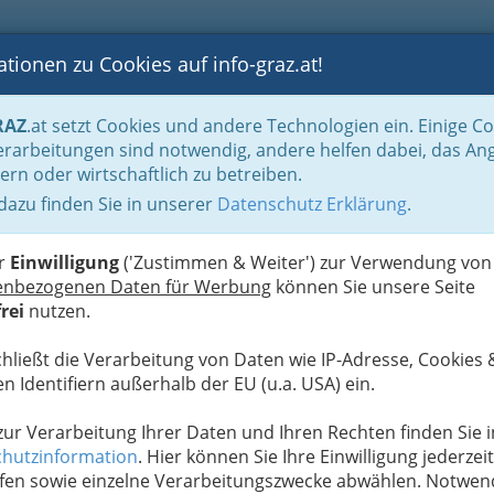
tionen zu Cookies auf info-graz.at!
B
F
G
B
GEN
LOGS
OTOS
ASTRONOMIE
RANCHEN
RAZ
.at setzt Cookies und andere Technologien ein. Einige C
rarbeitungen sind notwendig, andere helfen dabei, das An
ern oder wirtschaftlich zu betreiben.
rd
 dazu finden Sie in unserer
Datenschutz Erklärung
.
D
er
Einwilligung
('Zustimmen & Weiter') zur Verwendung von
enbezogenen Daten für Werbung
können Sie unsere Seite
rei
nutzen.
chließt die Verarbeitung von Daten wie IP-Adresse, Cookies 
n Identifiern außerhalb der EU (u.a. USA) ein.
 zur Verarbeitung Ihrer Daten und Ihren Rechten finden Sie i
hutzinformation
. Hier können Sie Ihre Einwilligung jederzeit
fen sowie einzelne Verarbeitungszwecke abwählen. Notwen