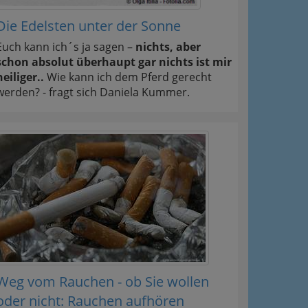
Die Edelsten unter der Sonne
Euch kann ich´s ja sagen –
nichts, aber
schon absolut überhaupt gar nichts ist mir
heiliger..
Wie kann ich dem Pferd gerecht
werden? - fragt sich Daniela Kummer.
Weg vom Rauchen - ob Sie wollen
oder nicht: Rauchen aufhören