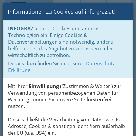
Toggle navi
Suche
Login
Menü
Informationen zu Cookies auf info-graz.at!
Home
Branchen
INFOGRAZ
.at setzt Cookies und andere
Technologien ein. Einige Cookies &
Nüssler- Krammer GesmbH
Datenverarbeitungen sind notwendig, andere
& Co KG
helfen dabei, das Angebot zu verbessern oder
wirtschaftlich zu betreiben.
Hamerlinggasse 6, 8010 Graz
Details dazu finden Sie in unserer
Datenschutz
+43 316 828 792
Erklärung
.
Mit Ihrer
Einwilligung
('Zustimmen & Weiter') zur
Verwendung von
personenbezogenen Daten für
Karte
Werbung
können Sie unsere Seite
kostenfrei
nutzen.
Adresse mit Google Maps anschauen
Diese schließt die Verarbeitung von Daten wie IP-
Adresse, Cookies & sonstigen Identifiern außerhalb
der EU (u.a. USA) ein.