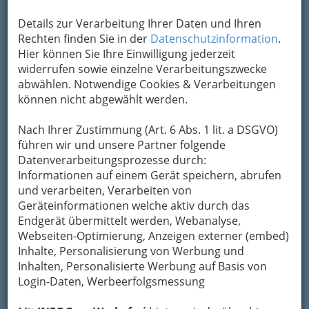
Kontaktaufnahme
Details zur Verarbeitung Ihrer Daten und Ihren
Um die Info-Graz Firmen
vor Spam-Mails zu
Rechten finden Sie in der
Datenschutzinformation
.
bewahren
, verwenden wir an dieser Stelle zur
Hier können Sie Ihre Einwilligung jederzeit
Übermittlung Ihrer Nachricht ein sicheres
widerrufen sowie einzelne Verarbeitungszwecke
Formular. Ihre Nachricht wird nach dem
abwählen. Notwendige Cookies & Verarbeitungen
Absenden umgehend per Mail an das
können nicht abgewählt werden.
Unternehmen Nüssler- Krammer GesmbH & Co
KG weitergeleitet.
Nach Ihrer Zustimmung (Art. 6 Abs. 1 lit. a DSGVO)
Mein Name
führen wir und unsere Partner folgende
Datenverarbeitungsprozesse durch:
Informationen auf einem Gerät speichern, abrufen
und verarbeiten, Verarbeiten von
Meine Email Adresse
Geräteinformationen welche aktiv durch das
Endgerät übermittelt werden, Webanalyse,
Webseiten-Optimierung, Anzeigen externer (embed)
Mein Betreff
Inhalte, Personalisierung von Werbung und
Inhalten, Personalisierte Werbung auf Basis von
Login-Daten, Werbeerfolgsmessung
Meine Nachricht