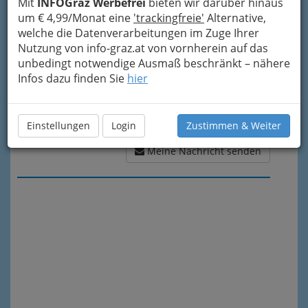
Mit
INFOGraz Werbefrei
bieten wir darüber hinaus
um € 4,99/Monat eine
'trackingfreie'
Alternative,
welche die Datenverarbeitungen im Zuge Ihrer
Nutzung von info-graz.at von vornherein auf das
unbedingt notwendige Ausmaß beschränkt – nähere
Infos dazu finden Sie
hier
Einstellungen
Login
Zustimmen & Weiter
Meine Nachricht senden