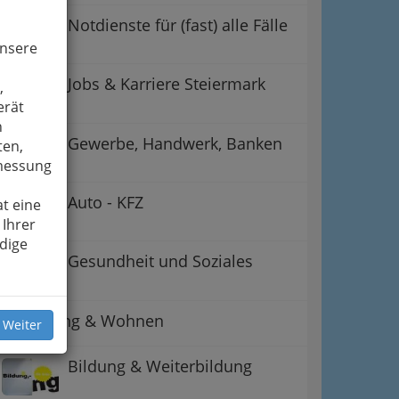
Notdienste für (fast) alle Fälle
unsere
Jobs & Karriere Steiermark
,
erät
n
Gewerbe, Handwerk, Banken
ten,
smessung
Auto - KFZ
t eine
 Ihrer
ation
dige
Gesundheit und Soziales
 Oben
Betreuung & Wohnen
 Weiter
Bildung & Weiterbildung