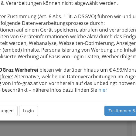
 & Verarbeitungen können nicht abgewählt werden.
rer Zustimmung (Art. 6 Abs. 1 lit. a DSGVO) führen wir und 
 folgende Datenverarbeitungsprozesse durch:
tionen auf einem Gerät speichern, abrufen und verarbeiten
iten von Geräteinformationen welche aktiv durch das Endg
telt werden, Webanalyse, Webseiten-Optimierung, Anzeige
r (embed) Inhalte, Personalisierung von Werbung und Inhal
lisierte Werbung auf Basis von Login-Daten, Werbeerfolg
OGraz Werbefrei
bieten wir darüber hinaus um € 4,99/Mona
gfreie'
Alternative, welche die Datenverarbeitungen im Zuge
Navig
 von info-graz.at von vornherein auf das unbedingt notwen
beschränkt – nähere Infos dazu finden Sie
hier
Nach
llungen
Login
Zustimmen &