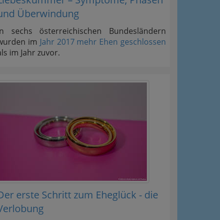
und Überwindung
In sechs österreichischen Bundesländern
wurden im
Jahr 2017 mehr Ehen geschlossen
als im Jahr zuvor.
Der erste Schritt zum Eheglück - die
Verlobung