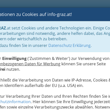
tionen zu Cookies auf info-graz.at!
B
F
G
B
GEN
LOGS
OTOS
ASTRONOMIE
RANCHEN
RAZ
.at setzt Cookies und andere Technologien ein. Einige C
rarbeitungen sind notwendig, andere helfen dabei, das An
ern oder wirtschaftlich zu betreiben.
 dazu finden Sie in unserer
Datenschutz Erklärung
.
D
er
Einwilligung
('Zustimmen & Weiter') zur Verwendung von
enbezogenen Daten für Werbung
können Sie unsere Seite
rei
nutzen.
chließt die Verarbeitung von Daten wie IP-Adresse, Cookies 
n Identifiern außerhalb der EU (u.a. USA) ein.
 zur Verarbeitung Ihrer Daten und Ihren Rechten finden Sie i
hutzinformation
. Hier können Sie Ihre Einwilligung jederzeit
fen sowie einzelne Verarbeitungszwecke abwählen. Notwen