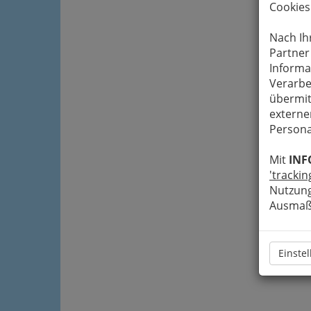
Cookies
Nach Ih
Partner
Informa
Verarbe
übermit
externe
Persona
Mit
INF
'trackin
Nutzung
Ausmaß 
Einste