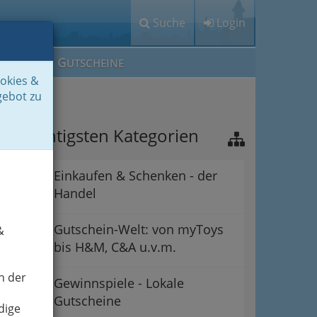
Suche
Login
M
G
EIN IG
UTSCHEINE
ookies &
gebot zu
ie wichtigsten Kategorien
Einkaufen & Schenken - der
Handel
Gutschein-Welt: von myToys
&
bis H&M, C&A u.v.m.
n der
Gewinnspiele - Lokale
Gutscheine
dige