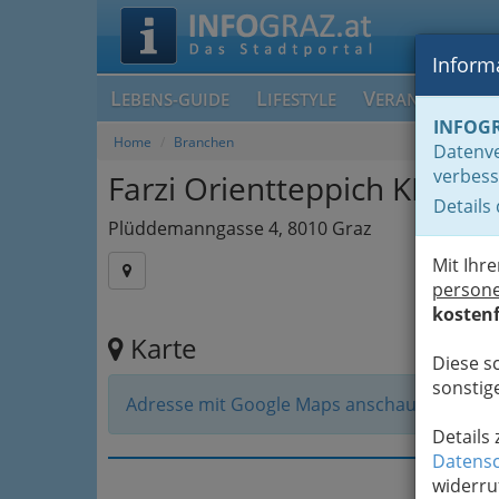
Informa
L
L
V
EBENS-GUIDE
IFESTYLE
ERANSTALTUN
INFOG
Home
Branchen
Datenve
verbess
Farzi Orientteppich KEG
Details
Plüddemanngasse 4, 8010 Graz
Mit Ihr
person
kostenf
Karte
Diese s
sonstige
Adresse mit Google Maps anschauen
Details
Datensc
widerru