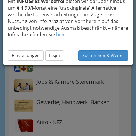
Handel
Mit
INFOGraz Werbefrei
bieten wir darüber hinaus
um € 4,99/Monat eine
'trackingfreie'
Alternative,
welche die Datenverarbeitungen im Zuge Ihrer
Gutschein-Welt: von myToys
Nutzung von info-graz.at von vornherein auf das
bis H&M, C&A u.v.m.
unbedingt notwendige Ausmaß beschränkt – nähere
Infos dazu finden Sie
hier
Gewinnspiele - Lokale
Gutscheine
Einstellungen
Login
Zustimmen & Weiter
Notdienste für (fast) alle Fälle
Jobs & Karriere Steiermark
Gewerbe, Handwerk, Banken
Auto - KFZ