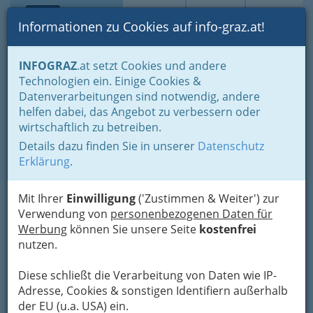
Toggle navi
Suche
Login
Menü
Informationen zu Cookies auf info-graz.at!
Home
Branchen
INFOGRAZ
.at setzt Cookies und andere
Technologien ein. Einige Cookies &
Henelit Lacke H.
Nav
Datenverarbeitungen sind notwendig, andere
Neugebauer KG.
helfen dabei, das Angebot zu verbessern oder
wirtschaftlich zu betreiben.
Wiener Straße 227, 8051 Graz
Details dazu finden Sie in unserer
Datenschutz
Erklärung
.
Mit Ihrer
Einwilligung
('Zustimmen & Weiter') zur
Karte
Verwendung von
personenbezogenen Daten für
Werbung
können Sie unsere Seite
kostenfrei
nutzen.
Adresse mit Google Maps anschauen
Diese schließt die Verarbeitung von Daten wie IP-
Adresse, Cookies & sonstigen Identifiern außerhalb
der EU (u.a. USA) ein.