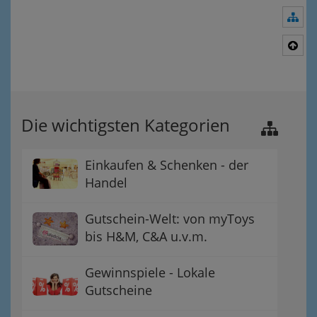
Nav
Nac
Die wichtigsten Kategorien
Einkaufen & Schenken - der
Handel
Gutschein-Welt: von myToys
bis H&M, C&A u.v.m.
Gewinnspiele - Lokale
Gutscheine