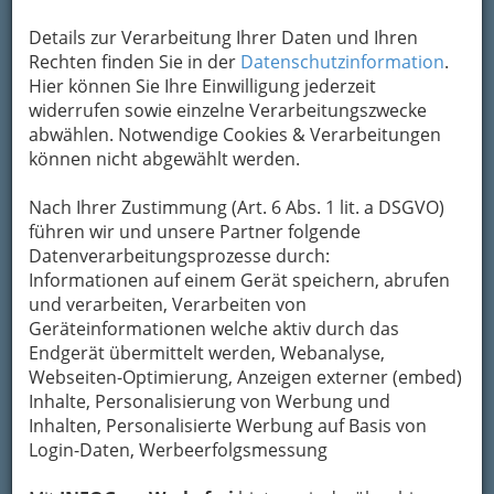
bewahren
, verwenden wir an dieser Stelle zur
Details zur Verarbeitung Ihrer Daten und Ihren
Übermittlung Ihrer Nachricht ein sicheres
Rechten finden Sie in der
Datenschutzinformation
.
Formular. Ihre Nachricht wird nach dem
Hier können Sie Ihre Einwilligung jederzeit
Absenden umgehend per Mail an das
widerrufen sowie einzelne Verarbeitungszwecke
Unternehmen Roth Heizöle GesmbH
abwählen. Notwendige Cookies & Verarbeitungen
weitergeleitet.
können nicht abgewählt werden.
Mein Name
Nach Ihrer Zustimmung (Art. 6 Abs. 1 lit. a DSGVO)
führen wir und unsere Partner folgende
Meine Email Adresse
Datenverarbeitungsprozesse durch:
Informationen auf einem Gerät speichern, abrufen
und verarbeiten, Verarbeiten von
Geräteinformationen welche aktiv durch das
Mein Betreff
Endgerät übermittelt werden, Webanalyse,
Webseiten-Optimierung, Anzeigen externer (embed)
Inhalte, Personalisierung von Werbung und
Meine Nachricht
Inhalten, Personalisierte Werbung auf Basis von
Login-Daten, Werbeerfolgsmessung