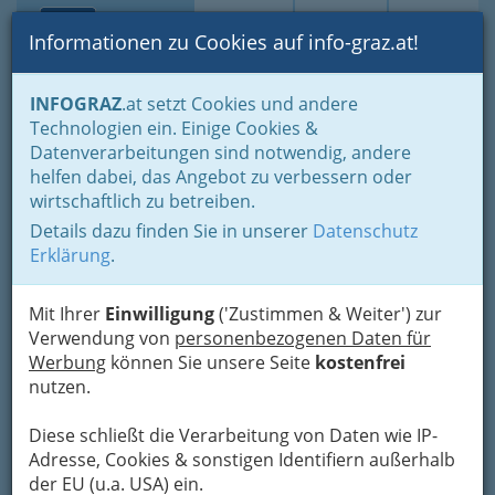
Toggle navi
Suche
Login
Menü
Informationen zu Cookies auf info-graz.at!
Home
Branchen
INFOGRAZ
.at setzt Cookies und andere
Technologien ein. Einige Cookies &
Roth Heizöle GesmbH
Datenverarbeitungen sind notwendig, andere
helfen dabei, das Angebot zu verbessern oder
Conrad-von-Hötzendorf-Straße 160, 8010 Graz
wirtschaftlich zu betreiben.
+43 316 472 212 - 612
+43 316 472 212 - 51
Details dazu finden Sie in unserer
Datenschutz
Erklärung
.
Mit Ihrer
Einwilligung
('Zustimmen & Weiter') zur
Verwendung von
personenbezogenen Daten für
Karte
Werbung
können Sie unsere Seite
kostenfrei
nutzen.
Karte anzeigen
Diese schließt die Verarbeitung von Daten wie IP-
Kontaktaufnahme
Adresse, Cookies & sonstigen Identifiern außerhalb
der EU (u.a. USA) ein.
Um die Info-Graz Firmen
vor Spam-Mails zu