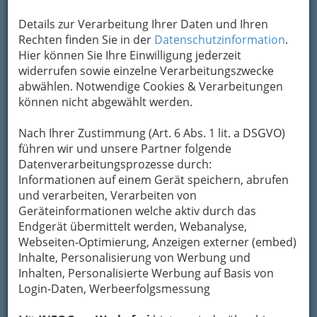
Um die Info-Graz Firmen
vor Spam-Mails zu
Details zur Verarbeitung Ihrer Daten und Ihren
bewahren
, verwenden wir an dieser Stelle zur
Rechten finden Sie in der
Datenschutzinformation
.
Übermittlung Ihrer Nachricht ein sicheres
Hier können Sie Ihre Einwilligung jederzeit
Formular. Ihre Nachricht wird nach dem
widerrufen sowie einzelne Verarbeitungszwecke
Absenden umgehend per Mail an das
abwählen. Notwendige Cookies & Verarbeitungen
Unternehmen art Work weitergeleitet.
können nicht abgewählt werden.
Mein Name
Nach Ihrer Zustimmung (Art. 6 Abs. 1 lit. a DSGVO)
führen wir und unsere Partner folgende
Datenverarbeitungsprozesse durch:
Meine Email Adresse
Informationen auf einem Gerät speichern, abrufen
und verarbeiten, Verarbeiten von
Geräteinformationen welche aktiv durch das
Endgerät übermittelt werden, Webanalyse,
Mein Betreff
Webseiten-Optimierung, Anzeigen externer (embed)
Inhalte, Personalisierung von Werbung und
Inhalten, Personalisierte Werbung auf Basis von
Meine Nachricht
Login-Daten, Werbeerfolgsmessung