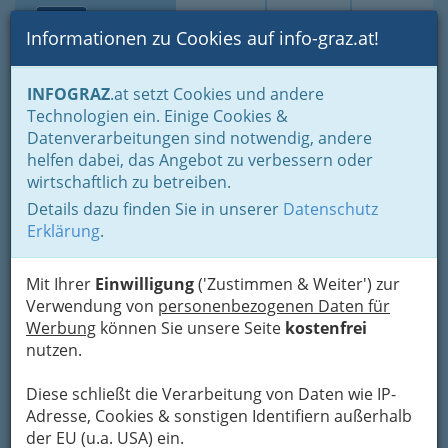
Toggle navi
Suche
Login
Menü
Informationen zu Cookies auf info-graz.at!
Home
Branchen
INFOGRAZ
.at setzt Cookies und andere
Technologien ein. Einige Cookies &
art Work
Nav
Datenverarbeitungen sind notwendig, andere
helfen dabei, das Angebot zu verbessern oder
Edisonstraße 28, 8053 Graz
wirtschaftlich zu betreiben.
+43 316 263 644
+43 316 272 906
Details dazu finden Sie in unserer
Datenschutz
Erklärung
.
Mit Ihrer
Einwilligung
('Zustimmen & Weiter') zur
Verwendung von
personenbezogenen Daten für
Karte
Werbung
können Sie unsere Seite
kostenfrei
nutzen.
Adresse mit Google Maps anschauen
Diese schließt die Verarbeitung von Daten wie IP-
Adresse, Cookies & sonstigen Identifiern außerhalb
der EU (u.a. USA) ein.
Kontaktaufnahme