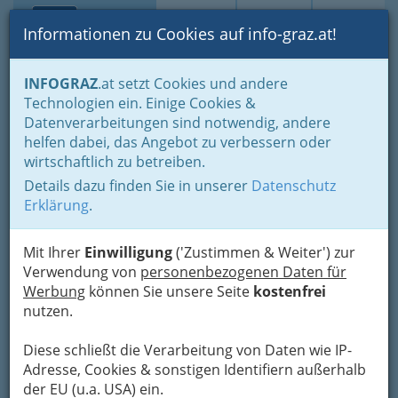
Toggle navi
Suche
Login
Menü
Informationen zu Cookies auf info-graz.at!
Home
Branchen
INFOGRAZ
.at setzt Cookies und andere
Technologien ein. Einige Cookies &
Datenverarbeitungen sind notwendig, andere
Kundenbewertungen als
helfen dabei, das Angebot zu verbessern oder
digitale Währung für
wirtschaftlich zu betreiben.
Unternehmen
Details dazu finden Sie in unserer
Datenschutz
Erklärung
.
Marketing
ist ein fundamentaler Aspekt für
Unternehmen, um
potenzielle Kunden
zu
Mit Ihrer
Einwilligung
('Zustimmen & Weiter') zur
erreichen und
vorhandene Kunden
halten zu
Verwendung von
personenbezogenen Daten für
können.
Werbung
können Sie unsere Seite
kostenfrei
nutzen.
Im digitalen Zeitalter haben sich eine Vielzahl
von neuen Methoden etabliert, wie das
Diese schließt die Verarbeitung von Daten wie IP-
Versenden von E-Mail-Newslettern, die Nutzung
Adresse, Cookies & sonstigen Identifiern außerhalb
von sozialen Medien und natürlich die Kreierung
der EU (u.a. USA) ein.
von eigenen Webseiten. Es gibt jedoch auch die