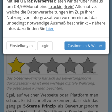
Mit
INFOGraz Werbefrei
bieten wir darüber hinaus
um € 4,99/Monat eine
'trackingfreie'
Alternative,
welche die Datenverarbeitungen im Zuge Ihrer
Nutzung von info-graz.at von vornherein auf das
unbedingt notwendige Ausmaß beschränkt – nähere
Infos dazu finden Sie
hier
Einstellungen
Login
Zustimmen & Weiter
Das 5-Sterne-Prinzip hat sich als Bewertungsnorm
durchgesetzt – es ist eine wichtige digitale Währung,
die potenzielle Kunden beachten.
Egal, auf welcher Webseite oder Plattform man
schaut: Es ist schnell zu erkennen, dass sich das
gängige
5-Sterne Prinzip
als Bewertungsnorm
durchgesetzt hat. So können Kunden einem