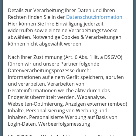
sogenannten Reviews, bei denen
Kunden
Details zur Verarbeitung Ihrer Daten und Ihren
Unternehmen online bewerten
können.
Rechten finden Sie in der
Datenschutzinformation
.
Obwohl Unternehmen auf Reviews keinerlei
Hier können Sie Ihre Einwilligung jederzeit
Einfluss haben, können sich diese für Firmen als
widerrufen sowie einzelne Verarbeitungszwecke
vorteilhaft behaupten.
abwählen. Notwendige Cookies & Verarbeitungen
können nicht abgewählt werden.
Nach Ihrer Zustimmung (Art. 6 Abs. 1 lit. a DSGVO)
führen wir und unsere Partner folgende
Datenverarbeitungsprozesse durch:
Informationen auf einem Gerät speichern, abrufen
und verarbeiten, Verarbeiten von
Geräteinformationen welche aktiv durch das
Endgerät übermittelt werden, Webanalyse,
Solides Bewertungssystem
Webseiten-Optimierung, Anzeigen externer (embed)
Inhalte, Personalisierung von Werbung und
Inhalten, Personalisierte Werbung auf Basis von
Login-Daten, Werbeerfolgsmessung