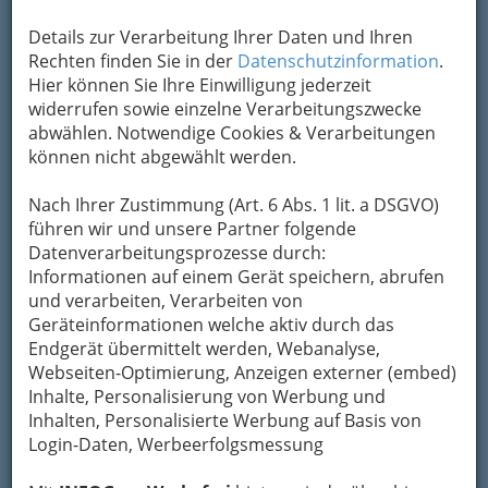
Details zur Verarbeitung Ihrer Daten und Ihren
Rechten finden Sie in der
Datenschutzinformation
.
Hier können Sie Ihre Einwilligung jederzeit
bekanntes, fast schon berühmtes
widerrufen sowie einzelne Verarbeitungszwecke
Markenzeichen für die B
uschenschenken der
abwählen. Notwendige Cookies & Verarbeitungen
Weststeiermark
ist der
Schilcher
. Die
können nicht abgewählt werden.
Herstellung des Roséweines aus der Blauen
Wildbacher Traube geht bereits auf Zeiten
Nach Ihrer Zustimmung (Art. 6 Abs. 1 lit. a DSGVO)
Erzherzog Johanns zurück.
führen wir und unsere Partner folgende
Zu den berühmten Liebhabern des einzigartigen
Datenverarbeitungsprozesse durch:
Tropfens gehört auch der steirische Dichter
Informationen auf einem Gerät speichern, abrufen
Reinhard P. Gruber, der dem
und verarbeiten, Verarbeiten von
außergewöhnlichen Tropfen mit dem
Geräteinformationen welche aktiv durch das
„Schilcherkrieg“ ein Comic und mit dem
Endgerät übermittelt werden, Webanalyse,
„Schilcher-ABC“ sogar ein ganzes Buch widmete.
Webseiten-Optimierung, Anzeigen externer (embed)
Aber auch andere Weine wie
Welschriesling,
Inhalte, Personalisierung von Werbung und
Weißburgunder, Sauvignon und Co
. munden
Inhalten, Personalisierte Werbung auf Basis von
in der wunderschönen Gegend hervorragend.
Login-Daten, Werbeerfolgsmessung
Säfte aus Eigenproduktion und
typische
regionale Köstlichkeiten laden zum Verkosten