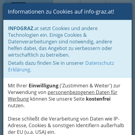
Toggle navi
Suche
Login
Menü
Informationen zu Cookies auf info-graz.at!
Home
Gastronomie
Beisln, Bars, Pubs & Wein
INFOGRAZ
.at setzt Cookies und andere
Buschenschenken oder Buschenschänken
Technologien ein. Einige Cookies &
Buschenschenken in der Weststeiermark
Datenverarbeitungen sind notwendig, andere
Nav
helfen dabei, das Angebot zu verbessern oder
Buschenschenken in der
wirtschaftlich zu betreiben.
Weststeiermark
Details dazu finden Sie in unserer
Datenschutz
Erklärung
.
Das Weinland Weststeiermark bietet
ausgezeichnete Buschenschenken.
Mit Ihrer
Einwilligung
('Zustimmen & Weiter') zur
Verwendung von
personenbezogenen Daten für
Werbung
können Sie unsere Seite
kostenfrei
nutzen.
Diese schließt die Verarbeitung von Daten wie IP-
Ein
Adresse, Cookies & sonstigen Identifiern außerhalb
der EU (u.a. USA) ein.