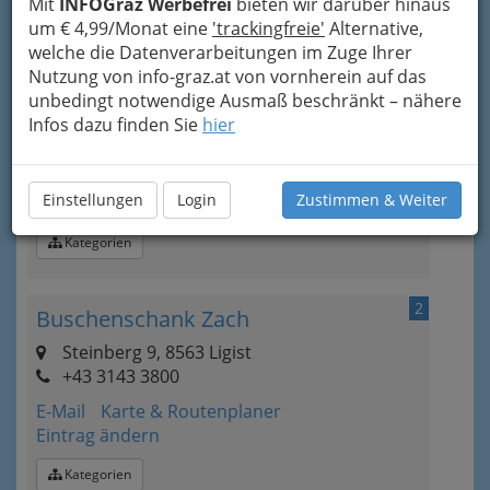
Mit
INFOGraz Werbefrei
bieten wir darüber hinaus
ein
. Für die vielen herzhaften Schmankerln lohnt
um € 4,99/Monat eine
'trackingfreie'
Alternative,
sich der Einkehrschwung in diese
welche die Datenverarbeitungen im Zuge Ihrer
Buschenschenken.
Nutzung von info-graz.at von vornherein auf das
unbedingt notwendige Ausmaß beschränkt – nähere
1
Biobauernhof Wurzschuster
Infos dazu finden Sie
hier
Oberfahrenbach 44, 8452 Großklein
+43 3454 401
Einstellungen
Login
Zustimmen & Weiter
Karte & Routenplaner
Eintrag ändern
Kategorien
2
Buschenschank Zach
Steinberg 9, 8563 Ligist
+43 3143 3800
E-Mail
Karte & Routenplaner
Eintrag ändern
Kategorien