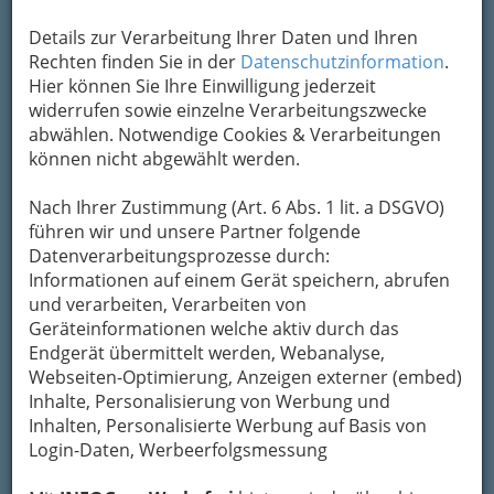
Details zur Verarbeitung Ihrer Daten und Ihren
Rechten finden Sie in der
Datenschutzinformation
.
Hier können Sie Ihre Einwilligung jederzeit
widerrufen sowie einzelne Verarbeitungszwecke
abwählen. Notwendige Cookies & Verarbeitungen
können nicht abgewählt werden.
Nach Ihrer Zustimmung (Art. 6 Abs. 1 lit. a DSGVO)
führen wir und unsere Partner folgende
Datenverarbeitungsprozesse durch:
Informationen auf einem Gerät speichern, abrufen
Kinderchor in Graz: was Hänschen nicht lernt….
und verarbeiten, Verarbeiten von
Wo man singt, dort lass dich ruhig
Geräteinformationen welche aktiv durch das
nieder, böse Menschen haben keine
Endgerät übermittelt werden, Webanalyse,
Lieder!
Webseiten-Optimierung, Anzeigen externer (embed)
Inhalte, Personalisierung von Werbung und
Die meiste vor dem Spätbarock entstandene
Inhalten, Personalisierte Werbung auf Basis von
Vokalmusik
ist heutigen
Login-Daten, Werbeerfolgsmessung
musikwissenschaftlichen Erkenntnissen zufolge
solistisch aufgeführt worden, gilt heute aber