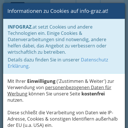
Toggle navi
Suche
Login
Menü
Informationen zu Cookies auf info-graz.at!
Home
Branchen
Kultur
Künstler und Künstlerinnen
Musik
INFOGRAZ
.at setzt Cookies und andere
Chöre
Technologien ein. Einige Cookies &
Datenverarbeitungen sind notwendig, andere
Nav
Grazer Künstler - Chöre -
helfen dabei, das Angebot zu verbessern oder
Meh
wirtschaftlich zu betreiben.
Chormusik mit Kinderchor,
Details dazu finden Sie in unserer
Datenschutz
Kirchenchor, Männerchor
Erklärung
.
im Konzert oder zur
Hochzeit
Mit Ihrer
Einwilligung
('Zustimmen & Weiter') zur
Verwendung von
personenbezogenen Daten für
Werbung
können Sie unsere Seite
kostenfrei
Chöre im heutigen Sinne, also
nutzen.
große, oft mit Laien besetzte
Gesangsgruppen, gibt es erst seit
Diese schließt die Verarbeitung von Daten wie IP-
dem 19. Jahrhundert.
Adresse, Cookies & sonstigen Identifiern außerhalb
der EU (u.a. USA) ein.