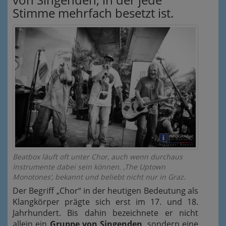
Stimme mehrfach besetzt ist.
Beatbox läuft oft unter Chor, auch wenn durchaus
Instrumente dabei sein können. ‚The Uptown
Monotones‘, bekannt und beliebt nicht nur in Graz.
Der Begriff „Chor“ in der heutigen Bedeutung als
Klangkörper prägte sich erst im 17. und 18.
Jahrhundert. Bis dahin bezeichnete er nicht
allein ein
Gruppe von Singenden
, sondern eine