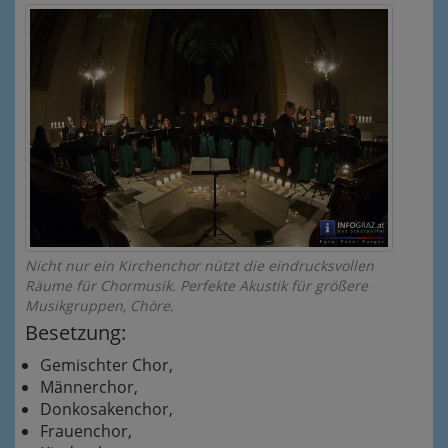
Nicht nur ein Kirchenchor nützt die eindrucksvollen
Räume für Chormusik. Perfekte Akustik für größere
Musikgruppen, Chöre.
Besetzung:
Gemischter Chor,
Männerchor,
Donkosakenchor,
Frauenchor,