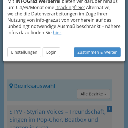
Mit
INFOGraz Werbefrei
bieten wir darüber hinaus
durch die spätere Aufführungstradition oft als
um € 4,99/Monat eine
'trackingfreie'
Alternative,
„
Chormusik
“.
Chöre
erleben in verschiedensten
welche die Datenverarbeitungen im Zuge Ihrer
Musikgruppen, von
Kinderchor, Männerchor,
Nutzung von info-graz.at von vornherein auf das
Duo
... bis zu Beatbox eine Renaissance.
unbedingt notwendige Ausmaß beschränkt – nähere
Infos dazu finden Sie
hier
Einstellungen
Login
Zustimmen & Weiter
Bezirksauswahl
Alle Bezirke
1
STYV - Styrian Voices – Freundschaft,
Singen im Pop-Chor, Beatbox und
Tanzen in Graz