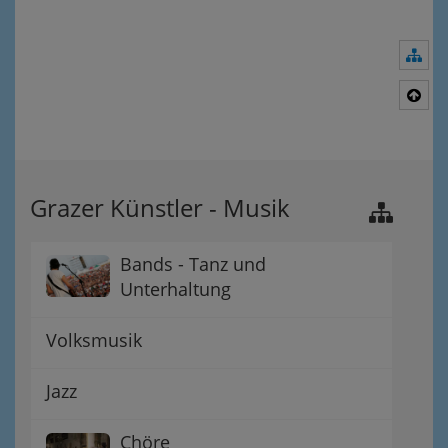
Nav
Nac
Grazer Künstler - Musik
Bands - Tanz und
Unterhaltung
Volksmusik
Jazz
Chöre