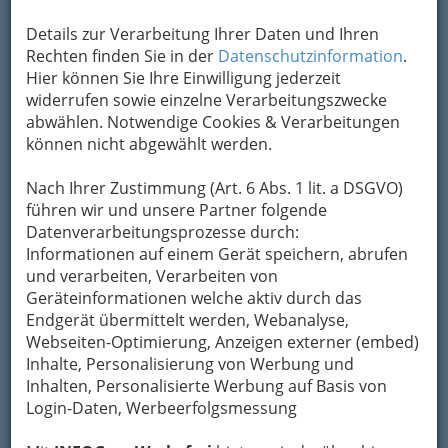
gibt nur ein Gezirp von sich,
wenn der Raum zu groß ist.
Details zur Verarbeitung Ihrer Daten und Ihren
Friedrich Nietzsche
Rechten finden Sie in der
Datenschutzinformation
.
Hier können Sie Ihre Einwilligung jederzeit
Violine: verwandte Instrumente
widerrufen sowie einzelne Verarbeitungszwecke
Bratsche, Violoncello
abwählen. Notwendige Cookies & Verarbeitungen
können nicht abgewählt werden.
Die Violine wird auch Geige genannt,
obwohl dieser Begriff früher auch
Nach Ihrer Zustimmung (Art. 6 Abs. 1 lit. a DSGVO)
Bratschen, Celli, die Vorläufer des
führen wir und unsere Partner folgende
Kontrabass und Gamben einschloss
Datenverarbeitungsprozesse durch:
(siehe Namensursprung). Sie ist ein
Informationen auf einem Gerät speichern, abrufen
aus verschiedenen Hölzern – (oder
und verarbeiten, Verarbeiten von
neuerdings auch aus
Geräteinformationen welche aktiv durch das
Verbundwerkstoffen wie Carbon) –
Endgerät übermittelt werden, Webanalyse,
gefertigtes Saiteninstrument. Ihre
Webseiten-Optimierung, Anzeigen externer (embed)
vier Saiten werden mit einem Bogen gestrichen.
Inhalte, Personalisierung von Werbung und
In der Tradition der klassischen europäischen
Inhalten, Personalisierte Werbung auf Basis von
Musik spielt die Violine
Login-Daten, Werbeerfolgsmessung
eine wichtige Rolle,
viele Komponisten