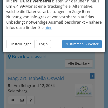
Mit
INFOGraz Werbefrei
bieten wir darüber hinaus
haben ihr einen
um € 4,99/Monat eine
'trackingfreie'
Alternative,
wichtigen Teil des
welche die Datenverarbeitungen im Zuge Ihrer
Schaffens gewidmet.
Nutzung von info-graz.at von vornherein auf das
Violinen werden von
unbedingt notwendige Ausmaß beschränkt – nähere
Geigenbauern hergestellt. ©
WikipediA
Infos dazu finden Sie
hier
Graz als Stadt der Musik und der Musiker hat auf
diesem Gebiet natürlich viel zu bieten. Deshalb
wird diese Kategorie schnell anwachsen.
Einstellungen
Login
Zustimmen & Weiter
Bezirksauswahl
Alle Bezirke
1
Mag. art. Isabella Oswald
Am Rehgrund 12, 8054
Seiersberg