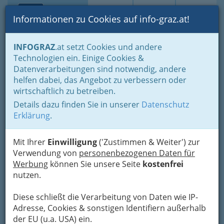
Toggle navi
Suche
Login
Menü
Informationen zu Cookies auf info-graz.at!
Home
Branchen
Kultur
Künstler und Künstlerinnen
Musik
INFOGRAZ
.at setzt Cookies und andere
Geigenspieler / Geigenspielernnen, ViolinIsten / ViolinIstinnen
Technologien ein. Einige Cookies &
Datenverarbeitungen sind notwendig, andere
Grazer Künstler -
helfen dabei, das Angebot zu verbessern oder
wirtschaftlich zu betreiben.
GeigenspielerInnen,
Details dazu finden Sie in unserer
Datenschutz
ViolinIstinnen
Erklärung
.
Man muß nicht
Mit Ihrer
Einwilligung
('Zustimmen & Weiter') zur
nur verstehen,
Verwendung von
personenbezogenen Daten für
gut zu spielen,
Werbung
können Sie unsere Seite
kostenfrei
sondern auch,
nutzen.
sich gut zu
Diese schließt die Verarbeitung von Daten wie IP-
Gehör zu bringen. Die Geige in
Adresse, Cookies & sonstigen Identifiern außerhalb
der Hand des größten Meisters
der EU (u.a. USA) ein.