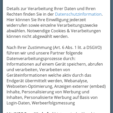
Um die Info-Graz Firmen
vor Spam-Mails zu
bewahren
, verwenden wir an dieser Stelle zur
Details zur Verarbeitung Ihrer Daten und Ihren
Übermittlung Ihrer Nachricht ein sicheres
Rechten finden Sie in der
Datenschutzinformation
.
Formular. Ihre Nachricht wird nach dem
Hier können Sie Ihre Einwilligung jederzeit
Absenden umgehend per Mail an das
widerrufen sowie einzelne Verarbeitungszwecke
Unternehmen Mag. art. Isabella Oswald
abwählen. Notwendige Cookies & Verarbeitungen
weitergeleitet.
können nicht abgewählt werden.
Mein Name
Nach Ihrer Zustimmung (Art. 6 Abs. 1 lit. a DSGVO)
führen wir und unsere Partner folgende
Datenverarbeitungsprozesse durch:
Meine Email Adresse
Informationen auf einem Gerät speichern, abrufen
und verarbeiten, Verarbeiten von
Geräteinformationen welche aktiv durch das
Endgerät übermittelt werden, Webanalyse,
Mein Betreff
Webseiten-Optimierung, Anzeigen externer (embed)
Inhalte, Personalisierung von Werbung und
Inhalten, Personalisierte Werbung auf Basis von
Meine Nachricht
Login-Daten, Werbeerfolgsmessung