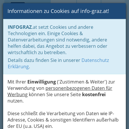
Toggle navi
Suche
Login
Menü
Informationen zu Cookies auf info-graz.at!
Home
Branchen
Kultur
Künstler und Künstlerinnen
Musik
INFOGRAZ
.at setzt Cookies und andere
Geigenspieler / Geigenspielernnen, ViolinIsten / ViolinIstinnen
Technologien ein. Einige Cookies &
Mag. art. Isabella Oswald
Datenverarbeitungen sind notwendig, andere
helfen dabei, das Angebot zu verbessern oder
Am Rehgrund 12, 8054 Seiersberg
wirtschaftlich zu betreiben.
Details dazu finden Sie in unserer
Datenschutz
Erklärung
.
Karte
Mit Ihrer
Einwilligung
('Zustimmen & Weiter') zur
Verwendung von
personenbezogenen Daten für
Werbung
können Sie unsere Seite
kostenfrei
Adresse mit Google Maps anschauen
nutzen.
Diese schließt die Verarbeitung von Daten wie IP-
Kontaktaufnahme
Adresse, Cookies & sonstigen Identifiern außerhalb
der EU (u.a. USA) ein.