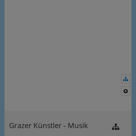
Nav
Nac
Grazer Künstler - Musik