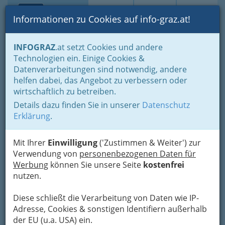
Toggle navi
Suche
Login
Menü
Informationen zu Cookies auf info-graz.at!
Home
Branchen
Kultur
Künstler und Künstlerinnen
Musik
INFOGRAZ
.at setzt Cookies und andere
Volksmusik
Technologien ein. Einige Cookies &
Datenverarbeitungen sind notwendig, andere
Volksmusik
helfen dabei, das Angebot zu verbessern oder
wirtschaftlich zu betreiben.
Details dazu finden Sie in unserer
Datenschutz
Bezirksauswahl
Erklärung
.
Alle Bezirke
Mit Ihrer
Einwilligung
('Zustimmen & Weiter') zur
Verwendung von
personenbezogenen Daten für
1
Die Stoakogler
Werbung
können Sie unsere Seite
kostenfrei
nutzen.
Mitterbach 9, 8616 Gasen
+43 3171 221
Diese schließt die Verarbeitung von Daten wie IP-
Neugierig?
Adresse, Cookies & sonstigen Identifiern außerhalb
der EU (u.a. USA) ein.