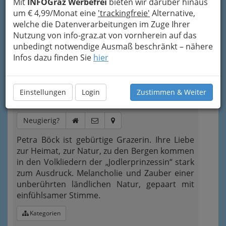
Mit
INFOGraz Werbefrei
bieten wir darüber hinaus
feierliche Stücke
im Repertoire, z.B. für
um € 4,99/Monat eine
'trackingfreie'
Alternative,
kirchliche oder Adventveranstaltungen.
welche die Datenverarbeitungen im Zuge Ihrer
Nutzung von info-graz.at von vornherein auf das
Kategorien
unbedingt notwendige Ausmaß beschränkt – nähere
Infos dazu finden Sie
hier
3
Petra Böck
Sandgasse 51, 8010 Graz
Einstellungen
Login
Zustimmen & Weiter
+43 676 9730 365
Neugierig?
Petra Böck ist gebürtige Grazerin. Ihre Liebe
zur Heimat, zur Natur, zu den Bergen kommen
in den Volkliedern der „Jodlerprinzessin“ stark
zum Ausdruck. Melancholie und Zauber einer
unberührten ländlichen Natur, gepaart mit
einfühlsamer Stimme.
Kategorien