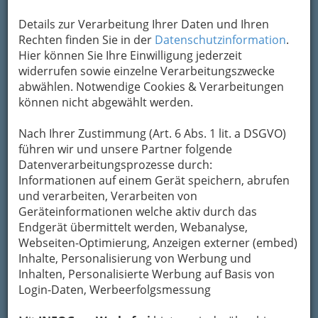
Die Stoakogler sind eine der erfolgreichsten
österreichischen volkstümlichen
Details zur Verarbeitung Ihrer Daten und Ihren
Musikgruppen aus Gasen in der Steiermark.
Rechten finden Sie in der
Datenschutzinformation
.
Hier können Sie Ihre Einwilligung jederzeit
Kategorien
widerrufen sowie einzelne Verarbeitungszwecke
abwählen. Notwendige Cookies & Verarbeitungen
können nicht abgewählt werden.
2
die konsGeiger - Echte Volksmusik
ohne Verstärker, dafür mit viel
Nach Ihrer Zustimmung (Art. 6 Abs. 1 lit. a DSGVO)
Schwung und Freude
führen wir und unsere Partner folgende
Datenverarbeitungsprozesse durch:
+43 664 1243 360
Informationen auf einem Gerät speichern, abrufen
und verarbeiten, Verarbeiten von
Geräteinformationen welche aktiv durch das
Die konsGeiger haben sich 2009
Endgerät übermittelt werden, Webanalyse,
am J.-J.-Fux- Konservatorium in
Webseiten-Optimierung, Anzeigen externer (embed)
Graz kennengelernt. Ihre Zuhörer begeistern
Inhalte, Personalisierung von Werbung und
sie mit 2 Geigen, Harmonika, Kontrabass und
Inhalten, Personalisierte Werbung auf Basis von
manchmal auch Basstrompete. Neben
Login-Daten, Werbeerfolgsmessung
Tanzmusik wie Polka, Walzer, Schottische,
Boarische, Polka Franzé
, etc... haben sie auch