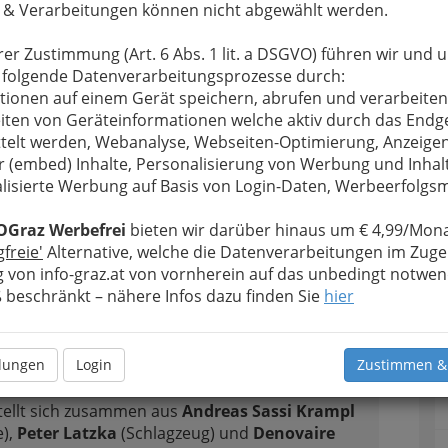
er und frühen 60er Jahre und anderen Musikstilen
 & Verarbeitungen können nicht abgewählt werden.
rer Zustimmung (Art. 6 Abs. 1 lit. a DSGVO) führen wir und 
ockgruppen besteht oft aus einer oder mehreren
 folgende Datenverarbeitungsprozesse durch:
kustischen Gitarren, einem E-Bass (in den 50er
tionen auf einem Gerät speichern, abrufen und verarbeiten
h gezupfte Kontrabässe in dieser Funktion
iten von Geräteinformationen welche aktiv durch das Endg
agzeug, oft ergänzt durch Klavier, Keyboards wie
telt werden, Webanalyse, Webseiten-Optimierung, Anzeige
thesizer. Je nach Spielart kommt eventuell auch
r (embed) Inhalte, Personalisierung von Werbung und Inhal
ppe dazu, von einem einzelnen Saxophon bis zu
lisierte Werbung auf Basis von Login-Daten, Werbeerfolg
(n).
OGraz Werbefrei
bieten wir darüber hinaus um € 4,99/Mona
Alle Bezirke
gfreie'
Alternative, welche die Datenverarbeitungen im Zuge
 von info-graz.at von vornherein auf das unbedingt notwen
beschränkt – nähere Infos dazu finden Sie
hier
1
llungen
Login
Zustimmen &
tellt sich zusammen aus
Andreas Sassi Krampl
e),
Peter Latzka
(Schlagzeug) und
Denovaire