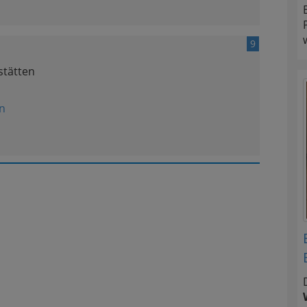
9
tätten
n