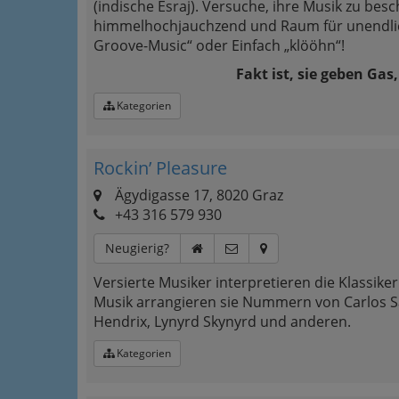
(indische Esraj). Versuche, ihre Musik zu bes
himmelhochjauchzend und Raum für unendlic
Groove-Music“ oder Einfach „klööhn“!
Fakt ist, sie geben Gas,
Kategorien
Rockin’ Pleasure
Ägydigasse 17, 8020 Graz
+43 316 579 930
Neugierig?
Versierte Musiker interpretieren die Klassike
Musik arrangieren sie Nummern von Carlos San
Hendrix, Lynyrd Skynyrd und anderen.
Kategorien