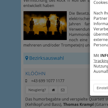
Vermischung des Rock ’n’ Roll der späten 50
Cookies
entwickelt haben
Nach Ih
Die Besetzung von R
Partner
elektrischen oder a
Informa
Jahren fanden auc
Verarbe
Verwendung) und Schl
übermit
Hammondorgel und Syn
externe
noch eine Bläsergru
Persona
mehreren und/oder Trompete(n) und Posaune
Mit
INF
Bezirksauswahl
'trackin
Nutzung
Ausmaß 
KLÖÖHN
+43 699 1077 1177
Einste
Neugierig?
Das humorbegabte und verspielte Quartett s
(Kehlkopf und Bass),
Thomas Krampl
(Gitarr