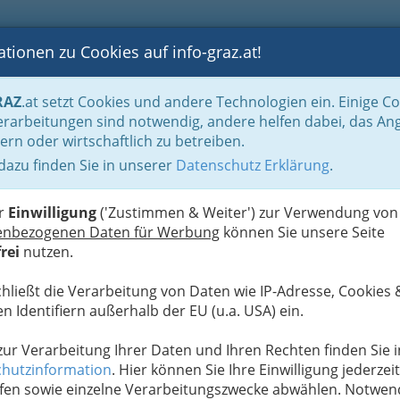
tionen zu Cookies auf info-graz.at!
B
F
G
B
GEN
LOGS
OTOS
ASTRONOMIE
RANCHEN
RAZ
.at setzt Cookies und andere Technologien ein. Einige C
Musik
Bands - Tanz und Unterhaltung
Rockmusik
rarbeitungen sind notwendig, andere helfen dabei, das An
ern oder wirtschaftlich zu betreiben.
 dazu finden Sie in unserer
Datenschutz Erklärung
.
G
er
Einwilligung
('Zustimmen & Weiter') zur Verwendung von
enbezogenen Daten für Werbung
können Sie unsere Seite
rei
nutzen.
 verkörpert, was an der Rockmusik
chließt die Verarbeitung von Daten wie IP-Adresse, Cookies 
 war. Wir haben immer wieder mit
n Identifiern außerhalb der EU (u.a. USA) ein.
rt und zahllose Mütter in den
n
 zur Verarbeitung Ihrer Daten und Ihren Rechten finden Sie i
hutzinformation
. Hier können Sie Ihre Einwilligung jederzeit
ichtungen, die sich Ende der 60er Jahre aus der
fen sowie einzelne Verarbeitungszwecke abwählen. Notwen