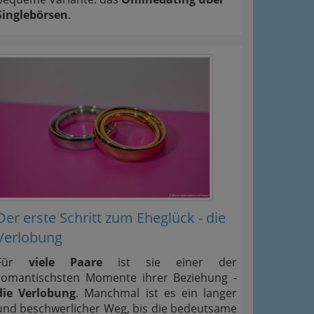
Singlebörsen
.
Der erste Schritt zum Eheglück - die
Verlobung
Für
viele Paare
ist sie einer der
romantischsten Momente ihrer Beziehung -
die Verlobung
. Manchmal ist es ein langer
und beschwerlicher Weg, bis die bedeutsame