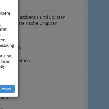
Folk
unsere
Jazzbands und Solisten,
steirische Gruppen
,
erät
n
Hardcore
ten,
smessung
Hard Rock
t eine
Metal - Thrash
 Ihrer
dige
Pop
Punk
 Weiter
Rap