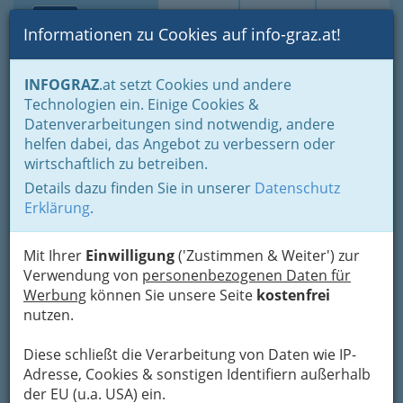
Toggle navi
Suche
Login
Menü
Informationen zu Cookies auf info-graz.at!
Home
Branchen
Kultur
Künstler und Künstlerinnen
Musik
INFOGRAZ
.at setzt Cookies und andere
Bands - Tanz und Unterhaltung
Folk
Technologien ein. Einige Cookies &
Datenverarbeitungen sind notwendig, andere
Nav
Folk
helfen dabei, das Angebot zu verbessern oder
wirtschaftlich zu betreiben.
Details dazu finden Sie in unserer
Datenschutz
Bezirksauswahl
Erklärung
.
Alle Bezirke
Mit Ihrer
Einwilligung
('Zustimmen & Weiter') zur
Verwendung von
personenbezogenen Daten für
1
die konsGeiger - Echte Volksmusik
Werbung
können Sie unsere Seite
kostenfrei
ohne Verstärker, dafür mit viel
nutzen.
Schwung und Freude
Diese schließt die Verarbeitung von Daten wie IP-
+43 664 1243 360
Adresse, Cookies & sonstigen Identifiern außerhalb
der EU (u.a. USA) ein.