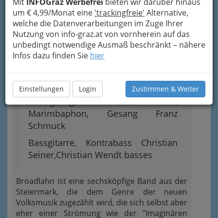
Mit
INFOGraz Werbefrei
bieten wir darüber hinaus
Rottensteiner
um € 4,99/Monat eine
'trackingfreie'
Alternative,
welche die Datenverarbeitungen im Zuge Ihrer
Gesang, Gitarre, Steirische,
Nutzung von info-graz.at von vornherein auf das
Schwegelpfeife Ernst Huber
unbedingt notwendige Ausmaß beschränkt – nähere
Gesang, Gitarre Josef Ofner
Infos dazu finden Sie
hier
Saxophon, Klarinette Reinhard
Grube
Einstellungen
Login
Zustimmen & Weiter
Schlagzeug, Perkussion,
Marimbaphon, Gesang Franz
Schmuck
Bassgitarre, Kontrabass Christian
Seiner,Christian Wendt basses
Broadlahn ist eine sechsköpfige Band aus der
Steiermark, die dem Genre der neuen
Volksmusik zugezählt wird, die sich selbst aber
eher einer Strömung wie der "Imaginären