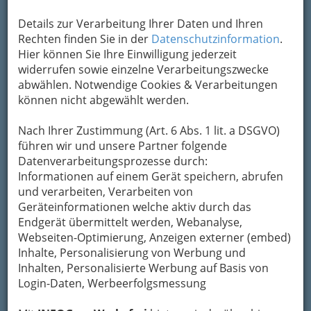
Details zur Verarbeitung Ihrer Daten und Ihren
Die konsGeiger haben sich 2009
Rechten finden Sie in der
Datenschutzinformation
.
am J.-J.-Fux- Konservatorium in
Hier können Sie Ihre Einwilligung jederzeit
Graz kennengelernt. Ihre Zuhörer begeistern
widerrufen sowie einzelne Verarbeitungszwecke
sie mit 2 Geigen, Harmonika, Kontrabass und
abwählen. Notwendige Cookies & Verarbeitungen
manchmal auch Basstrompete. Neben
können nicht abgewählt werden.
Tanzmusik wie Polka, Walzer, Schottische,
Boarische, Polka Franzé
, etc... haben sie auch
Nach Ihrer Zustimmung (Art. 6 Abs. 1 lit. a DSGVO)
feierliche Stücke
im Repertoire, z.B. für
führen wir und unsere Partner folgende
kirchliche oder Adventveranstaltungen.
Datenverarbeitungsprozesse durch:
Kategorien
Informationen auf einem Gerät speichern, abrufen
und verarbeiten, Verarbeiten von
Geräteinformationen welche aktiv durch das
2
Broadlahn
Endgerät übermittelt werden, Webanalyse,
Webseiten-Optimierung, Anzeigen externer (embed)
Inhalte, Personalisierung von Werbung und
Inhalten, Personalisierte Werbung auf Basis von
Aktuelle Besetzung
Login-Daten, Werbeerfolgsmessung
Gesang, Violine, Mandoline Philipp