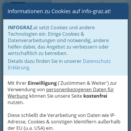
Toggle navi
Suche
Login
Menü
Informationen zu Cookies auf info-graz.at!
Home
Branchen
Kultur
Künstler und Künstlerinnen
Musik
INFOGRAZ
.at setzt Cookies und andere
Bands - Tanz und Unterhaltung
Reggae
Technologien ein. Einige Cookies &
Datenverarbeitungen sind notwendig, andere
Nav
Reggae
helfen dabei, das Angebot zu verbessern oder
wirtschaftlich zu betreiben.
Reggae ist eine
Details dazu finden Sie in unserer
Datenschutz
Erklärung
.
aus Jamaika
stammende
Mit Ihrer
Einwilligung
('Zustimmen & Weiter') zur
Musikform.
Verwendung von
personenbezogenen Daten für
Reggae entstand Ende
Werbung
können Sie unsere Seite
kostenfrei
der 1960er Jahre unter
nutzen.
dem Einfluss US-amerikanischer
Musikrichtungen wie Soul, R&B, Blues,
Diese schließt die Verarbeitung von Daten wie IP-
Country und Jazz
, die in Jamaika über das Radio
Adresse, Cookies & sonstigen Identifiern außerhalb
empfangen wurden, aus seinen unmittelbaren
der EU (u.a. USA) ein.