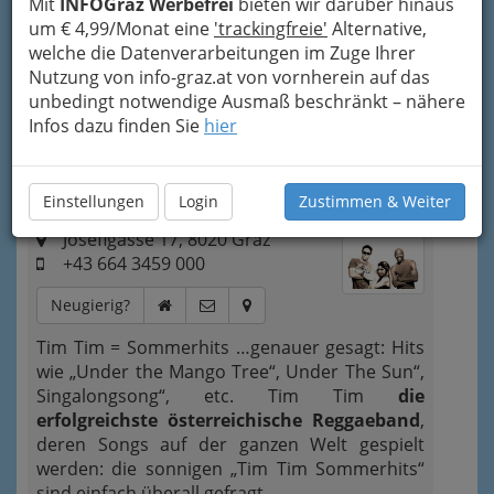
Mit
INFOGraz Werbefrei
bieten wir darüber hinaus
People funny boy (1968) von Lee ‚Scratch‘
um € 4,99/Monat eine
'trackingfreie'
Alternative,
Perry
. ©
WikipediA
welche die Datenverarbeitungen im Zuge Ihrer
Nutzung von info-graz.at von vornherein auf das
unbedingt notwendige Ausmaß beschränkt – nähere
Bezirksauswahl
Infos dazu finden Sie
hier
Alle Bezirke
1
Tim Tim - Reggae made in Austria
Einstellungen
Login
Zustimmen & Weiter
Josefigasse 17, 8020 Graz
+43 664 3459 000
Neugierig?
Tim Tim = Sommerhits …genauer gesagt: Hits
wie „Under the Mango Tree“, Under The Sun“,
Singalongsong“, etc. Tim Tim
die
erfolgreichste österreichische Reggaeband
,
deren Songs auf der ganzen Welt gespielt
werden: die sonnigen „Tim Tim Sommerhits“
sind einfach überall gefragt…