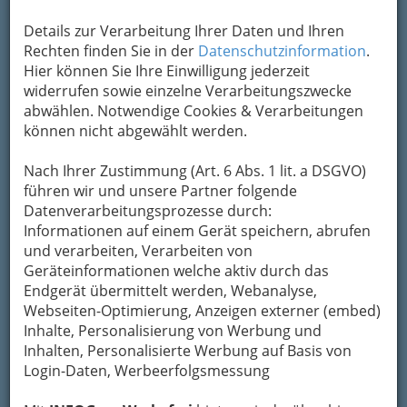
Vorläufern Mento, Ska und Rocksteady. Er
entwickelte sich seitdem zu einer der
Details zur Verarbeitung Ihrer Daten und Ihren
bedeutendsten Richtungen der populären
Rechten finden Sie in der
Datenschutzinformation
.
Musik.
Hier können Sie Ihre Einwilligung jederzeit
widerrufen sowie einzelne Verarbeitungszwecke
Die ursprüngliche Bedeutung des Wortes
abwählen. Notwendige Cookies & Verarbeitungen
„Reggae“ ist unklar. Manche – darunter Bob
können nicht abgewählt werden.
Marley – leiten es von dem lateinischen Wort rex
(König) ab und behaupten, es heiße soviel wie
Nach Ihrer Zustimmung (Art. 6 Abs. 1 lit. a DSGVO)
„
Musik des Königs
“.
führen wir und unsere Partner folgende
Andere erklären es
Datenverarbeitungsprozesse durch:
wesentlich weniger
Informationen auf einem Gerät speichern, abrufen
majestätisch als
und verarbeiten, Verarbeiten von
Ableitung von streggae,
Geräteinformationen welche aktiv durch das
einem jamaikanischen
Endgerät übermittelt werden, Webanalyse,
Slang-Wort für ein
Webseiten-Optimierung, Anzeigen externer (embed)
leichtes Mädchen
.
Inhalte, Personalisierung von Werbung und
Wie auch immer – der erste Reggae-Titel, in
Inhalten, Personalisierte Werbung auf Basis von
welchem dieses Wort vorkommt, war Do the
Login-Daten, Werbeerfolgsmessung
Reggay (1968) von Toots and the Maytals, der
erste als eigentlicher Reggae-Song geltende ist