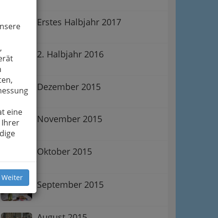
Erstes Halbjahr 2017
unsere
,
2. Halbjahr 2016
erät
n
ten,
Dezember 2015
smessung
t eine
November 2015
 Ihrer
dige
Oktober 2015
 Weiter
September 2015
August 2015