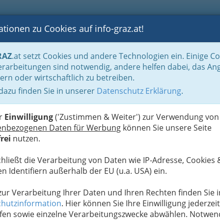
tionen zu Cookies auf info-graz.at!
B
F
G
B
GEN
LOGS
OTOS
ASTRONOMIE
RANCHEN
RAZ
.at setzt Cookies und andere Technologien ein. Einige C
albjahren gruppiert
Dezember 2013
rarbeitungen sind notwendig, andere helfen dabei, das An
ern oder wirtschaftlich zu betreiben.
 dazu finden Sie in unserer
Datenschutz Erklärung
.
G
g Graz
S
er
Einwilligung
('Zustimmen & Weiter') zur Verwendung von
enbezogenen Daten für Werbung
können Sie unsere Seite
Next
rei
nutzen.
chließt die Verarbeitung von Daten wie IP-Adresse, Cookies 
n Identifiern außerhalb der EU (u.a. USA) ein.
 zur Verarbeitung Ihrer Daten und Ihren Rechten finden Sie i
hutzinformation
. Hier können Sie Ihre Einwilligung jederzeit
fen sowie einzelne Verarbeitungszwecke abwählen. Notwen