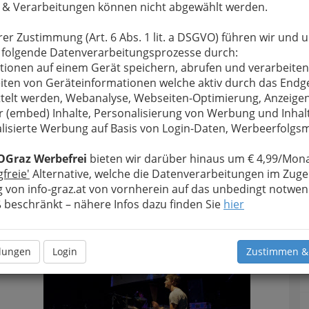
 & Verarbeitungen können nicht abgewählt werden.
rer Zustimmung (Art. 6 Abs. 1 lit. a DSGVO) führen wir und 
 folgende Datenverarbeitungsprozesse durch:
tionen auf einem Gerät speichern, abrufen und verarbeiten
iten von Geräteinformationen welche aktiv durch das Endg
telt werden, Webanalyse, Webseiten-Optimierung, Anzeige
r (embed) Inhalte, Personalisierung von Werbung und Inhal
lisierte Werbung auf Basis von Login-Daten, Werbeerfolg
10 JAHRE RHYTHMEN Dom im Berg Graz,
.2013 - 001
OGraz Werbefrei
bieten wir darüber hinaus um € 4,99/Mona
gfreie'
Alternative, welche die Datenverarbeitungen im Zuge
rgrößern
 von info-graz.at von vornherein auf das unbedingt notwen
beschränkt – nähere Infos dazu finden Sie
hier
llungen
Login
Zustimmen &