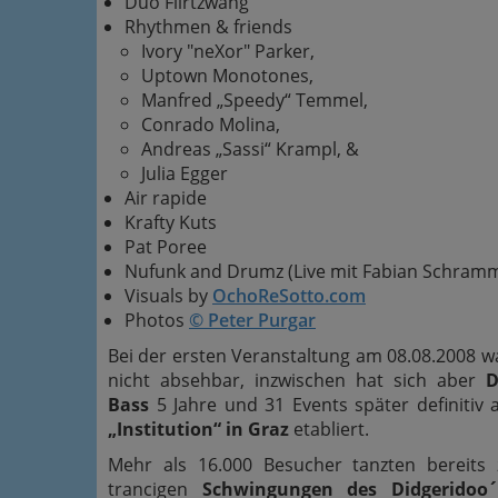
Duo Flirtzwang
Rhythmen & friends
Ivory "neXor" Parker,
Uptown Monotones,
Manfred „Speedy“ Temmel,
Conrado Molina,
Andreas „Sassi“ Krampl, &
Julia Egger
Air rapide
Krafty Kuts
Pat Poree
Nufunk and Drumz (Live mit Fabian Schram
Visuals by
OchoReSotto.com
Photos
© Peter Purgar
Bei der ersten Veranstaltung am 08.08.2008 w
nicht absehbar, inzwischen hat sich aber
D
Bass
5 Jahre und 31 Events später definitiv 
„Institution“ in Graz
etabliert.
Mehr als 16.000 Besucher tanzten bereits
trancigen
Schwingungen des Didgeridoo´