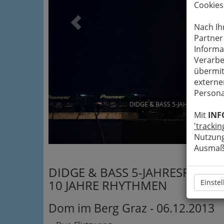
Cookies
Nach Ih
Partner
Informa
Verarbe
übermit
externe
Persona
DIDGE & BASS 5-JAHRESFEIER - 
06.12
Mit
INF
'trackin
Ve
Nutzung
Ausmaß 
DIDGE & BASS 5-JAHRESFEIER
10 JAHRE RHYTHMEN
Einste
Dom im Berg Graz - 06.12.2013