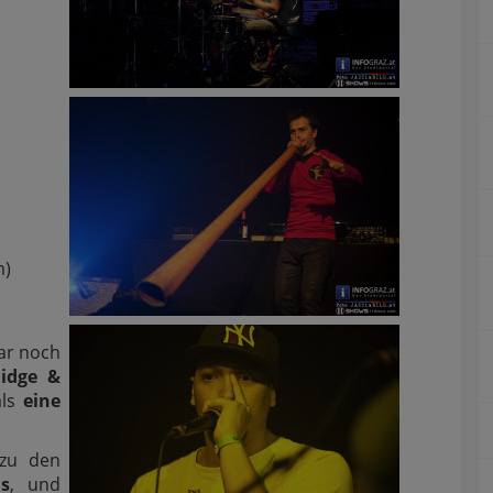
m)
ar noch
idge &
als
eine
 zu den
s
, und