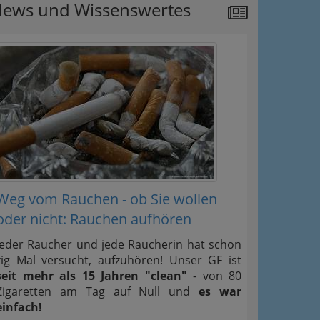
ews und Wissenswertes
Weg vom Rauchen - ob Sie wollen
oder nicht: Rauchen aufhören
Jeder Raucher und jede Raucherin hat schon
zig Mal versucht, aufzuhören! Unser GF ist
seit mehr als 15 Jahren "clean"
- von 80
Zigaretten am Tag auf Null und
es war
einfach!