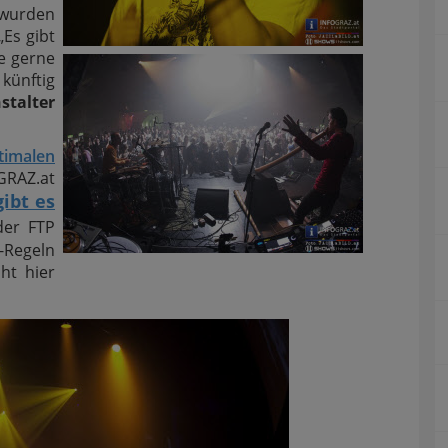
 wurden
„Es gibt
e gerne
 künftig
stalter
imalen
RAZ.at
ibt es
der FTP
-Regeln
ht hier