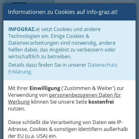
Toggle navi
Suche
Login
Menü
Informationen zu Cookies auf info-graz.at!
Home
Fotos
INFOGRAZ
.at setzt Cookies und andere
Jänner bis Dezember - nach Monaten und Halbjahren gruppiert
Technologien ein. Einige Cookies &
Dezember 2013
Datenverarbeitungen sind notwendig, andere
helfen dabei, das Angebot zu verbessern oder
'Unter Männern' , Irene S.
wirtschaftlich zu betreiben.
im Theatercafé
Details dazu finden Sie in unserer
Datenschutz
Erklärung
.
Previous
Next
Mit Ihrer
Einwilligung
('Zustimmen & Weiter') zur
Verwendung von
personenbezogenen Daten für
Werbung
können Sie unsere Seite
kostenfrei
nutzen.
Diese schließt die Verarbeitung von Daten wie IP-
Adresse, Cookies & sonstigen Identifiern außerhalb
der EU (u.a. USA) ein.