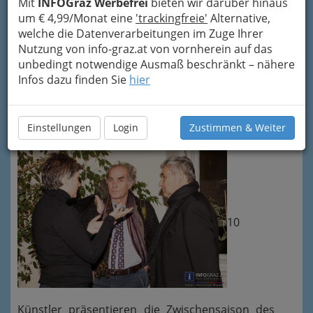
Mit
INFOGraz Werbefrei
bieten wir darüber hinaus
um € 4,99/Monat eine
'trackingfreie'
Alternative,
Vernissage am 11.Dezember
welche die Datenverarbeitungen im Zuge Ihrer
Nutzung von info-graz.at von vornherein auf das
2013 in der Rathausgalerie
unbedingt notwendige Ausmaß beschränkt – nähere
Das
Kollektiv Graukarte
interessierte sich in
Infos dazu finden Sie
hier
der Arbeit “Saisonkarte” für
die andere Zeit des
Tourismus
der kroatischen Küste.
Einstellungen
Login
Zustimmen & Weiter
10
Künstler präsentieren die Zwischensaison des