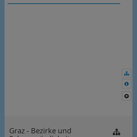
Nav
Meh
Nac
Graz - Bezirke und