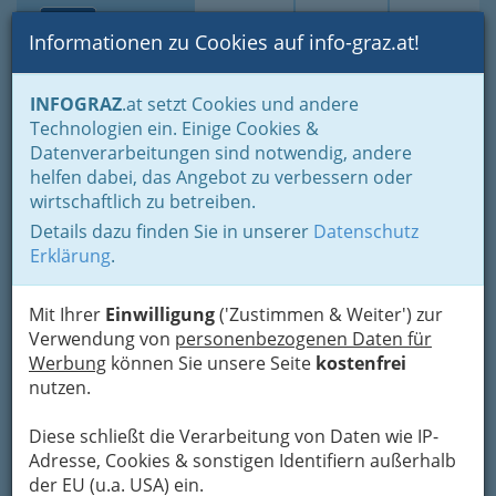
Toggle navi
Suche
Login
Menü
Informationen zu Cookies auf info-graz.at!
Home
Fotos
INFOGRAZ
.at setzt Cookies und andere
Jänner bis Dezember - nach Monaten und Halbjahren gruppiert
Technologien ein. Einige Cookies &
Dezember 2013
Datenverarbeitungen sind notwendig, andere
helfen dabei, das Angebot zu verbessern oder
Rathausgalerie - KOLLEKTIV
wirtschaftlich zu betreiben.
GRAUKARTE
Details dazu finden Sie in unserer
Datenschutz
Erklärung
.
Previous
Next
Mit Ihrer
Einwilligung
('Zustimmen & Weiter') zur
Verwendung von
personenbezogenen Daten für
Werbung
können Sie unsere Seite
kostenfrei
nutzen.
Diese schließt die Verarbeitung von Daten wie IP-
Adresse, Cookies & sonstigen Identifiern außerhalb
der EU (u.a. USA) ein.