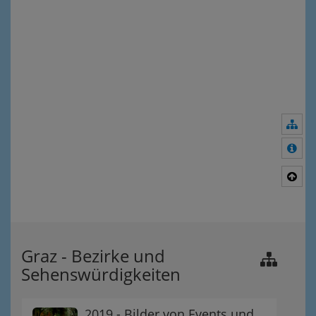
Nav
Meh
Nac
Graz - Bezirke und
Sehenswürdigkeiten
2019 - Bilder von Events und