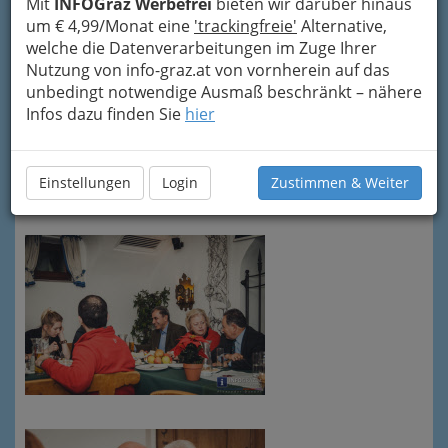
Mit
INFOGraz Werbefrei
bieten wir darüber hinaus
unserem
Blog
.
um € 4,99/Monat eine
'trackingfreie'
Alternative,
Copyright-Regeln & Tipps für den optimalen
welche die Datenverarbeitungen im Zuge Ihrer
Download
und größere Formate bei
Nutzung von info-graz.at von vornherein auf das
INFOGRAZ.at erklären wir Ihnen hier!
unbedingt notwendige Ausmaß beschränkt – nähere
Infos dazu finden Sie
hier
Größere Formate gibt es hier
.
Wenn Sie alle Bilder über DropBox oder FTP
wollen -
Mail
(und vorher die Copyright-Regeln
Einstellungen
Login
Zustimmen & Weiter
gründlich lesen).