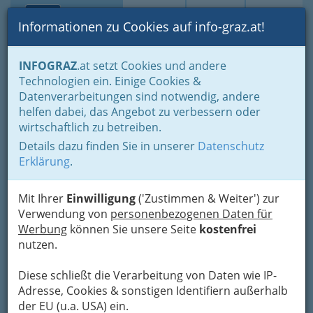
Toggle navi
Suche
Login
Menü
Informationen zu Cookies auf info-graz.at!
Home
Fotos
INFOGRAZ
.at setzt Cookies und andere
Jänner bis Dezember - nach Monaten und Halbjahren gruppiert
Technologien ein. Einige Cookies &
Dezember 2013
Datenverarbeitungen sind notwendig, andere
helfen dabei, das Angebot zu verbessern oder
Landhaus Jöbstl - Yalda-
wirtschaftlich zu betreiben.
Nacht 2013
Details dazu finden Sie in unserer
Datenschutz
Erklärung
.
Previous
Next
Mit Ihrer
Einwilligung
('Zustimmen & Weiter') zur
Verwendung von
personenbezogenen Daten für
Werbung
können Sie unsere Seite
kostenfrei
nutzen.
Diese schließt die Verarbeitung von Daten wie IP-
Adresse, Cookies & sonstigen Identifiern außerhalb
der EU (u.a. USA) ein.