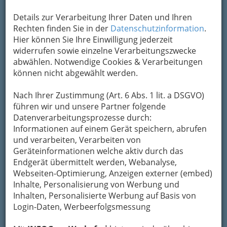
Details zur Verarbeitung Ihrer Daten und Ihren
Rechten finden Sie in der
Datenschutzinformation
.
Yalda-Nacht der iranisch-österreichischen Kulturinitiative Graz
Hier können Sie Ihre Einwilligung jederzeit
am 15.12.2013 - 001
widerrufen sowie einzelne Verarbeitungszwecke
Vergrößern
abwählen. Notwendige Cookies & Verarbeitungen
können nicht abgewählt werden.
Nach Ihrer Zustimmung (Art. 6 Abs. 1 lit. a DSGVO)
Yalda-Nacht am 15.12.2013
führen wir und unsere Partner folgende
Landhaus Jöbstl Graz
Datenverarbeitungsprozesse durch:
Informationen auf einem Gerät speichern, abrufen
Am Abend des 15. Dezember feierten die
und verarbeiten, Verarbeiten von
Mitglieder und Freunde der
iranisch-
Geräteinformationen welche aktiv durch das
österreichischen Kulturinitiative
Endgerät übermittelt werden, Webanalyse,
Graz
gemeinsam im Landhaus Jöbstl die
Yalda-
Webseiten-Optimierung, Anzeigen externer (embed)
Nacht
, eines der vier großen
altpersischen
Inhalte, Personalisierung von Werbung und
Feste
des ario-iranisch-indischen
Inhalten, Personalisierte Werbung auf Basis von
Kulturkreises.
Login-Daten, Werbeerfolgsmessung
Die Geschichte dazu finden Sie in