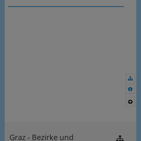
Nav
Meh
Nac
Graz - Bezirke und