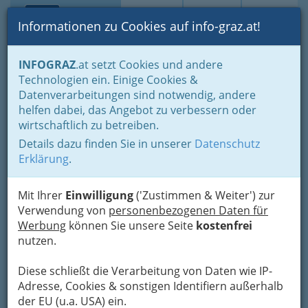
Toggle navi
Suche
Login
Menü
Informationen zu Cookies auf info-graz.at!
Home
Fotos
INFOGRAZ
.at setzt Cookies und andere
Jänner bis Dezember - nach Monaten und Halbjahren gruppiert
Technologien ein. Einige Cookies &
Dezember 2013
Datenverarbeitungen sind notwendig, andere
helfen dabei, das Angebot zu verbessern oder
Ricardo Ritalini
wirtschaftlich zu betreiben.
Details dazu finden Sie in unserer
Datenschutz
Erklärung
Previous
.
Next
Mit Ihrer
Einwilligung
('Zustimmen & Weiter') zur
Verwendung von
personenbezogenen Daten für
Werbung
können Sie unsere Seite
kostenfrei
nutzen.
Diese schließt die Verarbeitung von Daten wie IP-
Adresse, Cookies & sonstigen Identifiern außerhalb
der EU (u.a. USA) ein.