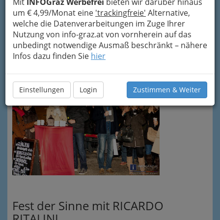
Mit
INFOGraz Werbefrei
bieten wir darüber hinaus
um € 4,99/Monat eine
'trackingfreie'
Alternative,
welche die Datenverarbeitungen im Zuge Ihrer
Nutzung von info-graz.at von vornherein auf das
unbedingt notwendige Ausmaß beschränkt – nähere
Infos dazu finden Sie
hier
Einstellungen
Login
Zustimmen & Weiter
Fest der Sinne mit RICARDO
RITALINI