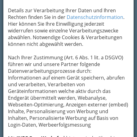
Details zur Verarbeitung Ihrer Daten und Ihren
Fest der Sinne mit RICARDO RITALINI im Joanneumsviertel am
22. Dezember 2013 - 001
Rechten finden Sie in der
Datenschutzinformation
.
Hier können Sie Ihre Einwilligung jederzeit
Vergrößern
widerrufen sowie einzelne Verarbeitungszwecke
abwählen. Notwendige Cookies & Verarbeitungen
können nicht abgewählt werden.
Nach Ihrer Zustimmung (Art. 6 Abs. 1 lit. a DSGVO)
führen wir und unsere Partner folgende
Datenverarbeitungsprozesse durch:
Informationen auf einem Gerät speichern, abrufen
und verarbeiten, Verarbeiten von
Geräteinformationen welche aktiv durch das
Endgerät übermittelt werden, Webanalyse,
Webseiten-Optimierung, Anzeigen externer (embed)
Inhalte, Personalisierung von Werbung und
Inhalten, Personalisierte Werbung auf Basis von
Login-Daten, Werbeerfolgsmessung