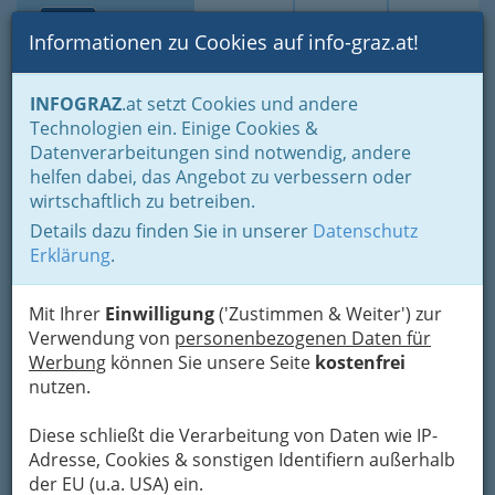
Toggle navi
Suche
Login
Menü
Informationen zu Cookies auf info-graz.at!
Home
Branchen
Wellness & Beauty
Ernährungs-Beratung
INFOGRAZ
.at setzt Cookies und andere
Technologien ein. Einige Cookies &
Dr. Ilse Schlör
Datenverarbeitungen sind notwendig, andere
helfen dabei, das Angebot zu verbessern oder
Johann-Strauss-Gasse 17, 8010 Graz
wirtschaftlich zu betreiben.
+43 699 1066 8760
Details dazu finden Sie in unserer
Datenschutz
Erklärung
.
Mit Ihrer
Einwilligung
('Zustimmen & Weiter') zur
Karte
Verwendung von
personenbezogenen Daten für
Werbung
können Sie unsere Seite
kostenfrei
Adresse mit Google Maps anschauen
nutzen.
Diese schließt die Verarbeitung von Daten wie IP-
Adresse, Cookies & sonstigen Identifiern außerhalb
Kontaktaufnahme
der EU (u.a. USA) ein.