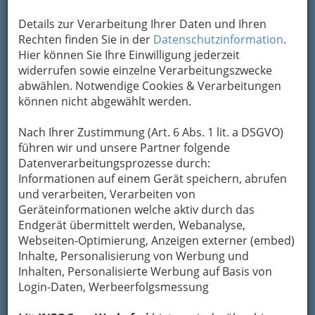
Um die Info-Graz Firmen
vor Spam-Mails zu
bewahren
, verwenden wir an dieser Stelle zur
Details zur Verarbeitung Ihrer Daten und Ihren
Übermittlung Ihrer Nachricht ein sicheres
Rechten finden Sie in der
Datenschutzinformation
.
Formular. Ihre Nachricht wird nach dem
Hier können Sie Ihre Einwilligung jederzeit
Absenden umgehend per Mail an das
widerrufen sowie einzelne Verarbeitungszwecke
Unternehmen Dr. Ilse Schlör weitergeleitet.
abwählen. Notwendige Cookies & Verarbeitungen
können nicht abgewählt werden.
Mein Name
Nach Ihrer Zustimmung (Art. 6 Abs. 1 lit. a DSGVO)
führen wir und unsere Partner folgende
Meine Email Adresse
Datenverarbeitungsprozesse durch:
Informationen auf einem Gerät speichern, abrufen
und verarbeiten, Verarbeiten von
Geräteinformationen welche aktiv durch das
Mein Betreff
Endgerät übermittelt werden, Webanalyse,
Webseiten-Optimierung, Anzeigen externer (embed)
Inhalte, Personalisierung von Werbung und
Meine Nachricht
Inhalten, Personalisierte Werbung auf Basis von
Login-Daten, Werbeerfolgsmessung