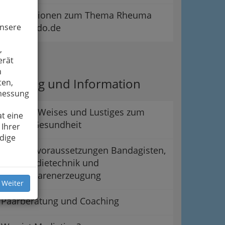
Informationen zum Thema Rheuma
unsere
auf Curado.de
,
ipps
erät
n
eratung und Information
ten,
smessung
Wahres, Weises und Lustiges zum
t eine
Thema Gesundheit
 Ihrer
dige
Zugangsvoraussetzungen Bandagisten,
Orthopädietechnik und
Miederwarenerzeugung
 Weiter
Paarberatung und Coaching