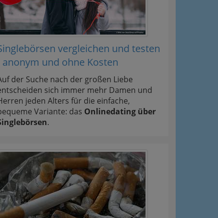
Singlebörsen vergleichen und testen
- anonym und ohne Kosten
Auf der Suche nach der großen Liebe
entscheiden sich immer mehr Damen und
Herren jeden Alters für die einfache,
bequeme Variante: das
Onlinedating über
Singlebörsen
.