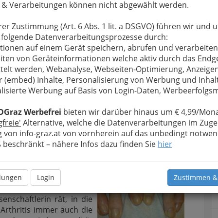
 & Verarbeitungen können nicht abgewählt werden.
ner eine effektive Therapie erhalten.
sche Probleme zeigen sich unter Rheumatikern
rer Zustimmung (Art. 6 Abs. 1 lit. a DSGVO) führen wir und 
e
litten 23 Prozent der Patienten unter
 folgende Datenverarbeitungsprozesse durch:
merksam-keitsstörungen. 33 Prozent hatten
tionen auf einem Gerät speichern, abrufen und verarbeiten
T
iten von Geräteinformationen welche aktiv durch das Endg
telt werden, Webanalyse, Webseiten-Optimierung, Anzeige
dienteilnehmer (52 Prozent) gab an, dass dem
B
r (embed) Inhalte, Personalisierung von Werbung und Inhal
oiden Arthritis ein
massives Stressereignis
lisierte Werbung auf Basis von Login-Daten, Werbeerfolg
ressiven Rheumatiker sehr viel später wirkungsvolle
OGraz Werbefrei
bieten wir darüber hinaus um € 4,99/Mona
psychisch gesunden. Dabei handelt es sich um einen
gfreie'
Alternative, welche die Datenverarbeitungen im Zuge
Hormons Kortison, der unspezifisch das gesamte
 von info-graz.at von vornherein auf das unbedingt notwen
et Prednison die körperlichen Abwehrreaktionen
beschränkt – nähere Infos dazu finden Sie
hier
gen.
ische Krankheiten sind
heuma. Sie hängen meist
llungen
Login
Zustimmen &
eitsverlauf und dem
enschaftlerin rät, in die
Arthritis immer auch die