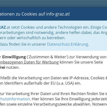
tionen zu Cookies auf info-graz.at!
B
F
G
B
GEN
LOGS
OTOS
ASTRONOMIE
RANCHEN
RAZ
.at setzt Cookies und andere Technologien ein. Einige C
und Fachärztinnen
Rheumatologie
Die Psyche leidet mit
rarbeitungen sind notwendig, andere helfen dabei, das An
ern oder wirtschaftlich zu betreiben.
 dazu finden Sie in unserer
Datenschutz Erklärung
.
H
L
er
Einwilligung
('Zustimmen & Weiter') zur Verwendung von
ine doppelte Bürde:
Mehr
enbezogenen Daten für Werbung
können Sie unsere Seite
 sondern auch psychisch
.
rei
nutzen.
ung.
chließt die Verarbeitung von Daten wie IP-Adresse, Cookies 
 den körperlichen auch
n Identifiern außerhalb der EU (u.a. USA) ein.
ich sind es Depressionen
affen machen. Eine Studie
 zur Verarbeitung Ihrer Daten und Ihren Rechten finden Sie i
heuma (RAMS) zeigte:
Die Depressiven unter den
hutzinformation
. Hier können Sie Ihre Einwilligung jederzeit
 körperlichen Beschwerden
. Ihre rheumatoide
fen sowie einzelne Verarbeitungszwecke abwählen. Notwen
ten größere körperliche Beeinträchtigungen und