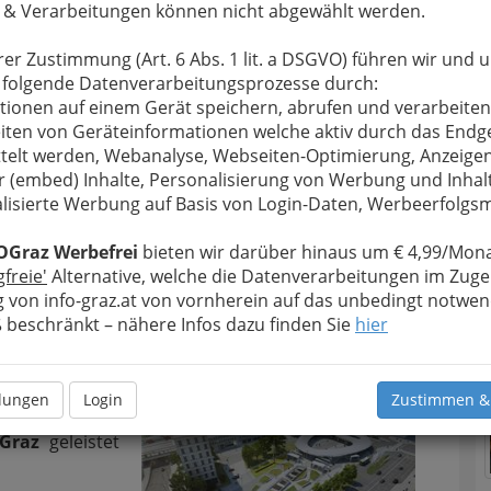
 & Verarbeitungen können nicht abgewählt werden.
ausgeglichen
,
m Minus von 34
T
rer Zustimmung (Art. 6 Abs. 1 lit. a DSGVO) führen wir und 
abschluss 2010
 folgende Datenverarbeitungsprozesse durch:
nem Budget von
tionen auf einem Gerät speichern, abrufen und verarbeiten
Unaufgeregt, schonend und
2%
) aus.
iten von Geräteinformationen welche aktiv durch das Endg
konsequent zur
h der laufende
telt werden, Webanalyse, Webseiten-Optimierung, Anzeige
Budgetkonsolidierung -
eine
positive
r (embed) Inhalte, Personalisierung von Werbung und Inhal
Finanzstadtrat Gerhard Rüsch
 striktes
lisierte Werbung auf Basis von Login-Daten, Werbeerfolg
N
OGraz Werbefrei
bieten wir darüber hinaus um € 4,99/Mona
enschwerpunkten Kinderbetreuung, Soziales,
gfreie'
Alternative, welche die Datenverarbeitungen im Zuge
insgesamt um nur 1,9% oder 15 Mio. € gegenüber
 von info-graz.at von vornherein auf das unbedingt notwen
beschränkt – nähere Infos dazu finden Sie
hier
nvestiert
, das
llungen
Login
Zustimmen &
onnten
wichtige
 Graz
geleistet