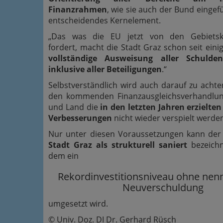
Finanzrahmen
, wie sie auch der Bund eingefüh
entscheidendes Kernelement.
„Das was die EU jetzt von den Gebietsk
fordert, macht die Stadt Graz schon seit eini
vollständige Ausweisung aller Schulde
inklusive aller Beteiligungen
.“
Selbstverständlich wird auch darauf zu achten
den kommenden Finanzausgleichsverhandlu
und Land die
in den letzten Jahren erzielten
Verbesserungen
nicht wieder verspielt werde
Nur unter diesen Voraussetzungen kann de
Stadt Graz als strukturell saniert
bezeichn
dem ein
Rekordinvestitionsniveau ohne nen
Neuverschuldung
umgesetzt wird.
© Univ. Doz. DI Dr. Gerhard Rüsch