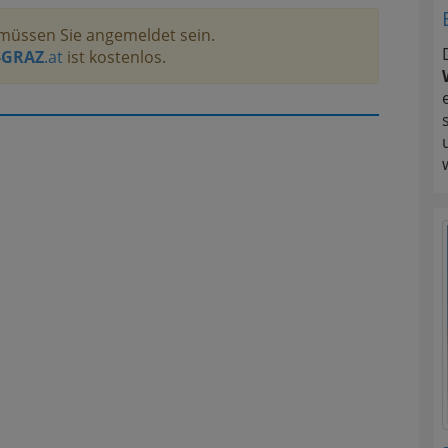
müssen Sie angemeldet sein.
-GRAZ
.at
ist kostenlos.