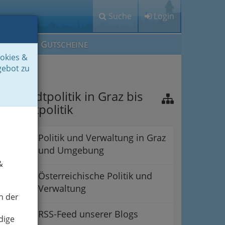
Suche
Login
M
G
EIN IG
UTSCHEINE
ookies &
gebot zu
on Stadtpolitik in Graz bis
ur Weltpolitik
Politik und Verwaltung in Graz
und Umgebung
&
Österreichische Politik und
Verwaltung
n der
RSS-Feed unserer Blogs
dige