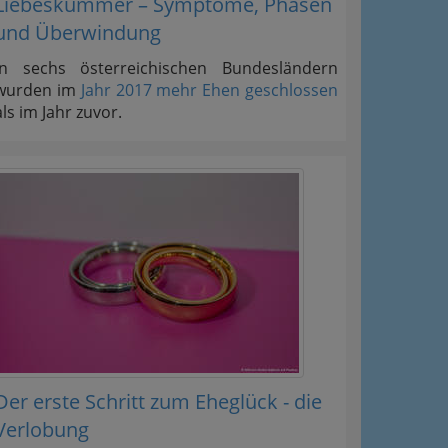
Liebeskummer – Symptome, Phasen
und Überwindung
In sechs österreichischen Bundesländern
wurden im
Jahr 2017 mehr Ehen geschlossen
als im Jahr zuvor.
Der erste Schritt zum Eheglück - die
Verlobung