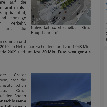
ere auf die
en und in der
Hauptbahnhof,
nd sonstige
en Verkehr,
Nahverkehrsdrehscheibe Graz
ung und die
Hauptbahnhof
nternehmen und
e 2010 ein Nettofinanzschuldenstand von 1.043 Mio.
 Ende 2009 und um fast
80 Mio. Euro weniger als
 der Grazer
sein, dass die
atorischen
Haus Graz"
auf den Boden
ntschlossene
elfristigen