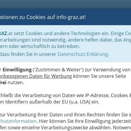
tionen zu Cookies auf info-graz.at!
B
F
G
B
GEN
LOGS
OTOS
ASTRONOMIE
RANCHEN
RAZ
.at setzt Cookies und andere Technologien ein. Einige C
rarbeitungen sind notwendig, andere helfen dabei, das An
ern oder wirtschaftlich zu betreiben.
 dazu finden Sie in unserer
Datenschutz Erklärung
.
V
m spürbare Grausamkeiten?
z
er
Einwilligung
('Zustimmen & Weiter') zur Verwendung von
rauen und Integration
bei nur 1,9% bzw. 15 Mio. €
enbezogenen Daten für Werbung
können Sie unsere Seite
m Vorjahr.
rei
nutzen.
s 2010 der Stadt Graz
chließt die Verarbeitung von Daten wie IP-Adresse, Cookies 
rtschaftskrise
n Identifiern außerhalb der EU (u.a. USA) ein.
nstein auf dem
shalts
setzen“,
 zur Verarbeitung Ihrer Daten und Ihren Rechten finden Sie i
um Ergebnis.
hutzinformation
. Hier können Sie Ihre Einwilligung jederzeit
fen sowie einzelne Verarbeitungszwecke abwählen. Notwen
enden Gebarung