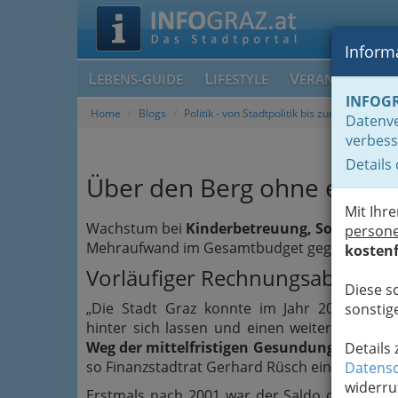
Informa
L
L
V
EBENS-GUIDE
IFESTYLE
ERANSTALTUN
INFOG
Home
Blogs
Politik - von Stadtpolitik bis zur Weltpolitik
Datenve
verbess
Details
Über den Berg ohne extre
Mit Ihr
Wachstum bei
Kinderbetreuung, Soziales, F
person
Mehraufwand im Gesamtbudget gegenüber de
kostenf
Vorläufiger Rechnungsabschlus
Diese s
„Die Stadt Graz konnte im Jahr 2010 die Wi
sonstige
hinter sich lassen und einen weiteren Meile
Weg der mittelfristigen Gesundung des Hau
Details
so Finanzstadtrat Gerhard Rüsch einleitend z
Datensc
widerru
Erstmals nach 2001 war der Saldo der lauf