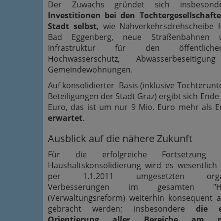
Der Zuwachs gründet sich insbesond
Investitionen bei den Tochtergesellschaft
Stadt selbst
, wie Nahverkehrsdrehscheibe 
Bad Eggenberg, neue Straßenbahnen u
Infrastruktur für den öffentlich
Hochwasserschutz, Abwasserbeseitig
Gemeindewohnungen.
Auf konsolidierter Basis (inklusive Tochteru
Beteiligungen der Stadt Graz) ergibt sich End
Euro, das ist um nur 9 Mio. Euro mehr als
erwartet
.
Ausblick auf die nähere Zukunft
Für die erfolgreiche Fortsetzung
Haushaltskonsolidierung wird es wesentlich 
per 1.1.2011 umgesetzten organis
Verbesserungen im gesamten "
(Verwaltungsreform) weiterhin konsequent 
gebracht werden; insbesondere
die e
Orientierung aller Bereiche am mitt