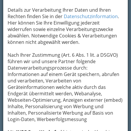
Adresse mit Google Maps anschauen
Details zur Verarbeitung Ihrer Daten und Ihren
Rechten finden Sie in der
Datenschutzinformation
.
Kontaktaufnahme
Hier können Sie Ihre Einwilligung jederzeit
widerrufen sowie einzelne Verarbeitungszwecke
Um die Info-Graz Firmen
vor Spam-Mails zu
abwählen. Notwendige Cookies & Verarbeitungen
bewahren
, verwenden wir an dieser Stelle zur
können nicht abgewählt werden.
Übermittlung Ihrer Nachricht ein sicheres
Formular. Ihre Nachricht wird nach dem
Nach Ihrer Zustimmung (Art. 6 Abs. 1 lit. a DSGVO)
Absenden umgehend per Mail an das
führen wir und unsere Partner folgende
Unternehmen Ö.E.T. ÖKO-ENERGIE-TECHNIK
Datenverarbeitungsprozesse durch:
GMBH weitergeleitet.
Informationen auf einem Gerät speichern, abrufen
und verarbeiten, Verarbeiten von
Mein Name
Geräteinformationen welche aktiv durch das
Endgerät übermittelt werden, Webanalyse,
Webseiten-Optimierung, Anzeigen externer (embed)
Meine Email Adresse
Inhalte, Personalisierung von Werbung und
Inhalten, Personalisierte Werbung auf Basis von
Login-Daten, Werbeerfolgsmessung
Mein Betreff