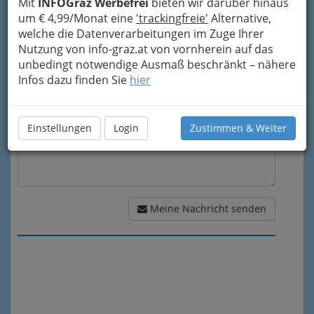
Mit
INFOGraz Werbefrei
bieten wir darüber hinaus
um € 4,99/Monat eine
'trackingfreie'
Alternative,
welche die Datenverarbeitungen im Zuge Ihrer
Meine Nachricht
Nutzung von info-graz.at von vornherein auf das
unbedingt notwendige Ausmaß beschränkt – nähere
Infos dazu finden Sie
hier
Einstellungen
Login
Zustimmen & Weiter
Meine Nachricht senden