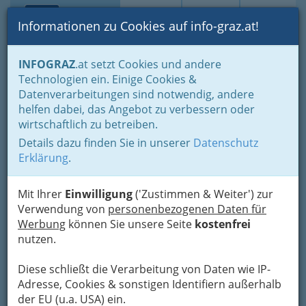
Toggle navi
Suche
Login
Menü
Informationen zu Cookies auf info-graz.at!
Home
Branchen
Gewerbe, Handwerk, Banken
INFOGRAZ
.at setzt Cookies und andere
Information und Consulting
Technische Büros - Ingenieurbüros
Technologien ein. Einige Cookies &
Elektrotechnik
Datenverarbeitungen sind notwendig, andere
Ö.E.T. ÖKO-ENERGIE-
Nav
helfen dabei, das Angebot zu verbessern oder
wirtschaftlich zu betreiben.
TECHNIK GMBH
Details dazu finden Sie in unserer
Datenschutz
St.-Peter-Hauptstraße 114, 8042 Graz
Erklärung
.
+43 316 483 820
+43 316 474 73 34
Mit Ihrer
Einwilligung
('Zustimmen & Weiter') zur
+43 650 474 73 30
Verwendung von
personenbezogenen Daten für
Werbung
können Sie unsere Seite
kostenfrei
nutzen.
Diese schließt die Verarbeitung von Daten wie IP-
Karte
Adresse, Cookies & sonstigen Identifiern außerhalb
der EU (u.a. USA) ein.