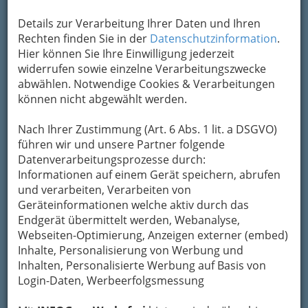
Kontaktaufnahme
Details zur Verarbeitung Ihrer Daten und Ihren
Rechten finden Sie in der
Datenschutzinformation
.
Um die Info-Graz Firmen
vor Spam-Mails zu
Hier können Sie Ihre Einwilligung jederzeit
bewahren
, verwenden wir an dieser Stelle zur
widerrufen sowie einzelne Verarbeitungszwecke
Übermittlung Ihrer Nachricht ein sicheres
abwählen. Notwendige Cookies & Verarbeitungen
Formular. Ihre Nachricht wird nach dem
können nicht abgewählt werden.
Absenden umgehend per Mail an das
Unternehmen Franz Josef Walter - Astro
Nach Ihrer Zustimmung (Art. 6 Abs. 1 lit. a DSGVO)
Energetik Institut Walter weitergeleitet.
führen wir und unsere Partner folgende
Mein Name
Datenverarbeitungsprozesse durch:
Informationen auf einem Gerät speichern, abrufen
und verarbeiten, Verarbeiten von
Meine Email Adresse
Geräteinformationen welche aktiv durch das
Endgerät übermittelt werden, Webanalyse,
Webseiten-Optimierung, Anzeigen externer (embed)
Inhalte, Personalisierung von Werbung und
Mein Betreff
Inhalten, Personalisierte Werbung auf Basis von
Login-Daten, Werbeerfolgsmessung