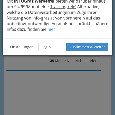
Meine Nachricht
Mit
INFOGraz Werbefrei
bieten wir darüber hinaus
um € 4,99/Monat eine
'trackingfreie'
Alternative,
welche die Datenverarbeitungen im Zuge Ihrer
Nutzung von info-graz.at von vornherein auf das
unbedingt notwendige Ausmaß beschränkt – nähere
Infos dazu finden Sie
hier
Einstellungen
Login
Zustimmen & Weiter
Meine Nachricht senden