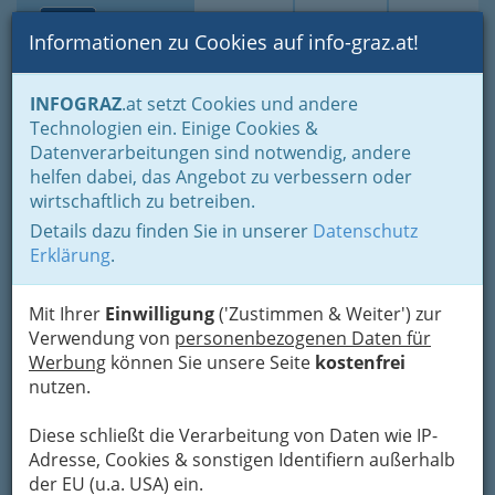
Toggle navi
Suche
Login
Menü
Informationen zu Cookies auf info-graz.at!
Home
Branchen
Wellness & Beauty
INFOGRAZ
.at setzt Cookies und andere
Esoterische Dienstleistungen Graz und Umgebung - Esoterik
Technologien ein. Einige Cookies &
Franz Josef Walter - Astro
Datenverarbeitungen sind notwendig, andere
Nav
helfen dabei, das Angebot zu verbessern oder
Energetik Institut Walter
wirtschaftlich zu betreiben.
Details dazu finden Sie in unserer
Datenschutz
Steinbergstraße 8, 8074 Raaba-Dürwagersbach
Erklärung
.
+43 664 915 7700
Mit Ihrer
Einwilligung
('Zustimmen & Weiter') zur
Verwendung von
personenbezogenen Daten für
Werbung
können Sie unsere Seite
kostenfrei
Karte
nutzen.
Adresse mit Google Maps anschauen
Diese schließt die Verarbeitung von Daten wie IP-
Adresse, Cookies & sonstigen Identifiern außerhalb
der EU (u.a. USA) ein.