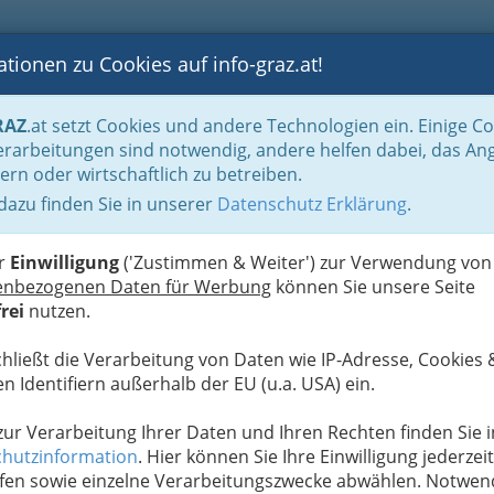
tionen zu Cookies auf info-graz.at!
B
F
G
B
GEN
LOGS
OTOS
ASTRONOMIE
RANCHEN
RAZ
.at setzt Cookies und andere Technologien ein. Einige C
albjahren gruppiert
Dezember 2014
rarbeitungen sind notwendig, andere helfen dabei, das An
ern oder wirtschaftlich zu betreiben.
 dazu finden Sie in unserer
Datenschutz Erklärung
.
G
achtlicher Besinnlichkeit
S
er
Einwilligung
('Zustimmen & Weiter') zur Verwendung von
enbezogenen Daten für Werbung
können Sie unsere Seite
Next
rei
nutzen.
chließt die Verarbeitung von Daten wie IP-Adresse, Cookies 
n Identifiern außerhalb der EU (u.a. USA) ein.
 zur Verarbeitung Ihrer Daten und Ihren Rechten finden Sie i
hutzinformation
. Hier können Sie Ihre Einwilligung jederzeit
fen sowie einzelne Verarbeitungszwecke abwählen. Notwen