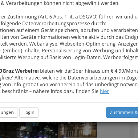
 & Verarbeitungen können nicht abgewählt werden.
rer Zustimmung (Art. 6 Abs. 1 lit. a DSGVO) führen wir und 
 folgende Datenverarbeitungsprozesse durch:
tionen auf einem Gerät speichern, abrufen und verarbeiten
iten von Geräteinformationen welche aktiv durch das Endg
telt werden, Webanalyse, Webseiten-Optimierung, Anzeige
r (embed) Inhalte, Personalisierung von Werbung und Inhal
lisierte Werbung auf Basis von Login-Daten, Werbeerfolg
Kunsthaus Graz - 7. Dezember 2014 - 001
OGraz Werbefrei
bieten wir darüber hinaus um € 4,99/Mona
gfreie'
Alternative, welche die Datenverarbeitungen im Zuge
rgrößern
 von info-graz.at von vornherein auf das unbedingt notwen
beschränkt – nähere Infos dazu finden Sie
hier
llungen
Login
Zustimmen &