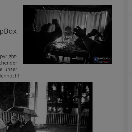
opBox
yright-
chender
e unser
 dennoch!