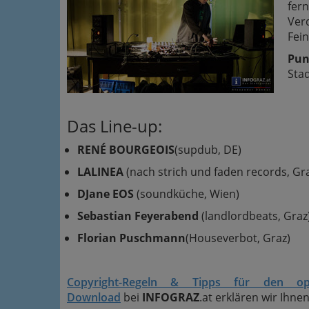
fer
Ver
Fein
Pun
Sta
Das Line-up:
RENÉ BOURGEOIS
(supdub, DE)
LALINEA
(nach strich und faden records, Gr
DJane EOS
(soundküche, Wien)
Sebastian Feyerabend
(landlordbeats, Graz
Florian Puschmann
(Houseverbot, Graz)
Copyright-Regeln & Tipps für den op
Download
bei
INFOGRAZ
.at erklären wir Ihnen