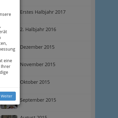
Erstes Halbjahr 2017
unsere
,
2. Halbjahr 2016
erät
n
ten,
Dezember 2015
smessung
t eine
November 2015
 Ihrer
dige
Oktober 2015
 Weiter
September 2015
August 2015