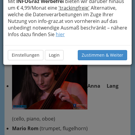
Mit
INFOGraz Werbefrei
bieten wir darüber hinaus
um € 4,99/Monat eine
'trackingfreie'
Alternative,
WEIHNACHTSKONZERT bei
welche die Datenverarbeitungen im Zuge Ihrer
Stockwerkjazz
Nutzung von info-graz.at von vornherein auf das
Samstag, 20. Dezember 2014
unbedingt notwendige Ausmaß beschränkt – nähere
Infos dazu finden Sie
hier
PianoForteBrass (A)
Einstellungen
Login
Zustimmen & Weiter
Anna Lang
(cello, piano, oboe)
Mario Rom
(trumpet, flugelhorn)