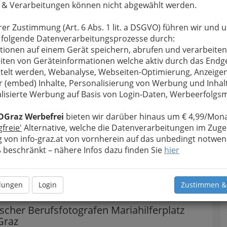
 & Verarbeitungen können nicht abgewählt werden.
rer Zustimmung (Art. 6 Abs. 1 lit. a DSGVO) führen wir und 
 folgende Datenverarbeitungsprozesse durch:
tionen auf einem Gerät speichern, abrufen und verarbeiten
iten von Geräteinformationen welche aktiv durch das Endg
telt werden, Webanalyse, Webseiten-Optimierung, Anzeige
r (embed) Inhalte, Personalisierung von Werbung und Inhal
lisierte Werbung auf Basis von Login-Daten, Werbeerfolg
OGraz Werbefrei
bieten wir darüber hinaus um € 4,99/Mona
er 2019 - Gemeinschaftsfotoausstellung
gfreie'
Alternative, welche die Datenverarbeitungen im Zuge
en - Mariahilferplatz Graz - 001
 von info-graz.at von vornherein auf das unbedingt notwen
rgrößern
beschränkt – nähere Infos dazu finden Sie
hier
ng Menschenbilder 2019
llungen
Login
Zustimmen &
scher Berufsfotografen Mariahilferplatz
Graz