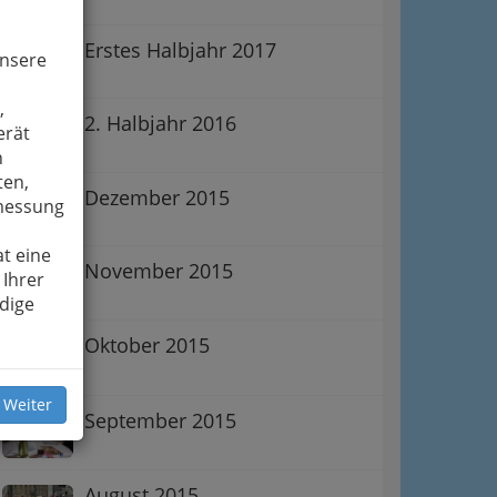
Erstes Halbjahr 2017
unsere
,
2. Halbjahr 2016
erät
n
ten,
Dezember 2015
smessung
t eine
November 2015
 Ihrer
dige
Oktober 2015
 Weiter
September 2015
August 2015