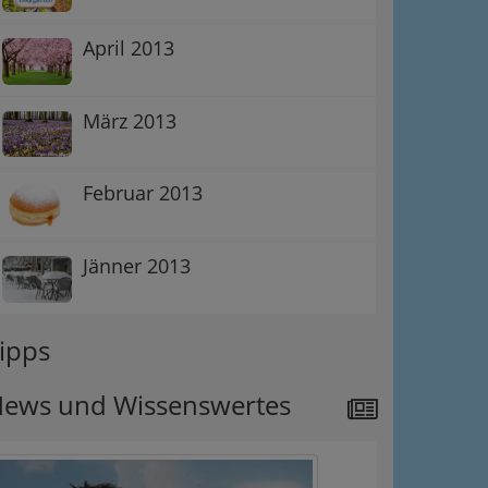
April 2013
März 2013
Februar 2013
Jänner 2013
ation
Information
ipps
 Oben
ews und Wissenswertes