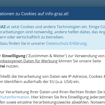
tionen zu Cookies auf info-graz.at!
B
F
G
B
GEN
LOGS
OTOS
ASTRONOMIE
RANCHEN
RAZ
.at setzt Cookies und andere Technologien ein. Einige C
albjahren gruppiert
2019 - Bilder von Events und Veranstaltungen
rarbeitungen sind notwendig, andere helfen dabei, das An
ern oder wirtschaftlich zu betreiben.
 dazu finden Sie in unserer
Datenschutz Erklärung
.
G
einschaftsfotoausstellung
S
n
er
Einwilligung
('Zustimmen & Weiter') zur Verwendung von
enbezogenen Daten für Werbung
können Sie unsere Seite
rei
nutzen.
Next
chließt die Verarbeitung von Daten wie IP-Adresse, Cookies 
n Identifiern außerhalb der EU (u.a. USA) ein.
 zur Verarbeitung Ihrer Daten und Ihren Rechten finden Sie i
hutzinformation
. Hier können Sie Ihre Einwilligung jederzeit
fen sowie einzelne Verarbeitungszwecke abwählen. Notwen