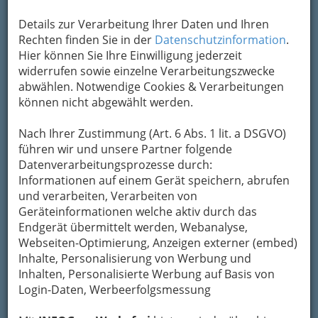
besten Grazer Events hautnah
mit dabei und
halten für Sie fest wer oder was immer uns vor
Details zur Verarbeitung Ihrer Daten und Ihren
die (Kamera)-Linse läuft.
Rechten finden Sie in der
Datenschutzinformation
.
Hier können Sie Ihre Einwilligung jederzeit
Sie haben eine
Veranstaltung versäumt
? Dann
widerrufen sowie einzelne Verarbeitungszwecke
klicken Sie sich
einfach durch das Album
.
abwählen. Notwendige Cookies & Verarbeitungen
Rechts sind sie nach Kategorien getrennt und
können nicht abgewählt werden.
auf dieser Seite unten (nach unserer
Existenzgrundlage Werbung) alle vom letzten bis
Nach Ihrer Zustimmung (Art. 6 Abs. 1 lit. a DSGVO)
zum ersten! Nach den einzelnen Alben gibt es
führen wir und unsere Partner folgende
noch mehr Informationen,
vor allem zum
Datenverarbeitungsprozesse durch:
Copyright-Thema
. Diese können Sie auch direkt
Informationen auf einem Gerät speichern, abrufen
über das „Info-Icon“
rechts oben erreichen.
und verarbeiten, Verarbeiten von
Geräteinformationen welche aktiv durch das
Wir sind sehr großzügig mit unseren
Endgerät übermittelt werden, Webanalyse,
Fotos. Jeder und jede kann sie gratis
Webseiten-Optimierung, Anzeigen externer (embed)
und lizenzfrei erhalten – so, wie sie
Inhalte, Personalisierung von Werbung und
online sind.
Inhalten, Personalisierte Werbung auf Basis von
Damit Sie nicht jedes Bild aus der
Bildergalerie
Login-Daten, Werbeerfolgsmessung
einzeln downloaden
müssen, stellen wir Ihnen