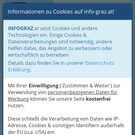
Toggle navi
Suche
Login
Menü
Informationen zu Cookies auf info-graz.at!
Home
Fotos
Alles, was wir fotografiert haben, chronologisch
INFOGRAZ
.at setzt Cookies und andere
Technologien ein. Einige Cookies &
Datenverarbeitungen sind notwendig, andere
Lizenzfreie Fotos, Bilder von
helfen dabei, das Angebot zu verbessern oder
Veranstaltungen & Events?
wirtschaftlich zu betreiben.
Eventfotografie Graz -
Details dazu finden Sie in unserer
Datenschutz
Fotogalerie gratis drucken
Erklärung
.
Sollten Sie hier zu keinem Ergebnis kommen:
Mit Ihrer
Einwilligung
('Zustimmen & Weiter') zur
Suchen Sie
Verwendung von
in allen Bereichen der Foto-Alben
personenbezogenen Daten für
nach Bildern
Werbung
können Sie unsere Seite
auf INFOGRAZ.at mit Google™-
kostenfrei
Technik.
nutzen.
Rockkonzert, Jazzveranstaltung oder Kabarett,
Festival oder Kindertheater. Graz bietet viel
Diese schließt die Verarbeitung von Daten wie IP-
Unterhaltung für jede Altersgruppe und viel
Adresse, Cookies & sonstigen Identifiern außerhalb
"Stoff" für Eventfotografie. Wir sind
der EU (u.a. USA) ein.
bei den