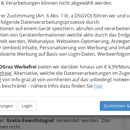
nt und auf dieser Seite unten (nach unserer
 & Verarbeitungen können nicht abgewählt werden.
bis zum ersten! Nach den einzelnen Alben gibt es
pyright-Thema
. Diese können Sie auch direkt über
rer Zustimmung (Art. 6 Abs. 1 lit. a DSGVO) führen wir und 
 folgende Datenverarbeitungsprozesse durch:
tionen auf einem Gerät speichern, abrufen und verarbeiten
otos. Jeder und jede kann sie gratis und
iten von Geräteinformationen welche aktiv durch das Endg
sind.
telt werden, Webanalyse, Webseiten-Optimierung, Anzeige
r (embed) Inhalte, Personalisierung von Werbung und Inhal
rie einzeln downloaden
müssen, stellen wir Ihnen
lisierte Werbung auf Basis von Login-Daten, Werbeerfolg
nk zur Verfügung. Schicken Sie einfach ein
Mail an
OGraz Werbefrei
bieten wir darüber hinaus um € 4,99/Mona
die ©-Regeln unter Attribution-NonCommercial-
gfreie'
Alternative, welche die Datenverarbeitungen im Zuge
4.0
) gründlich durch.
 von info-graz.at von vornherein auf das unbedingt notwen
und/oder ohne unser Logo
- bequem über DropBox
beschränkt – nähere Infos dazu finden Sie
hier
 wollen
→
da finden wir eine Möglichkeit bei
Fall können Sie die gewünschten Schnappschüsse
r (sehr günstig) bei unseren
Fotografen und
llungen
Login
Zustimmen &
ger
Gratis-Eventfotograf
verwendet werden. Das
nen nicht.