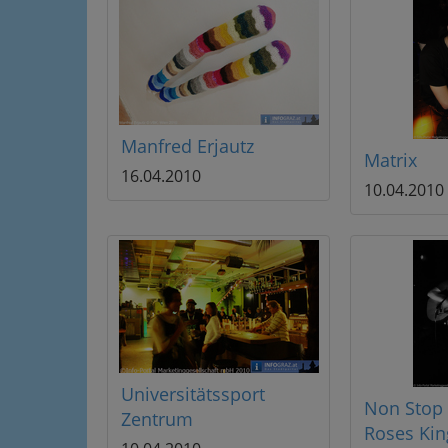
Manfred Erjautz
Matrix
16.04.2010
10.04.2010
Universitätssport
Non Stop
Zentrum
Roses Kin