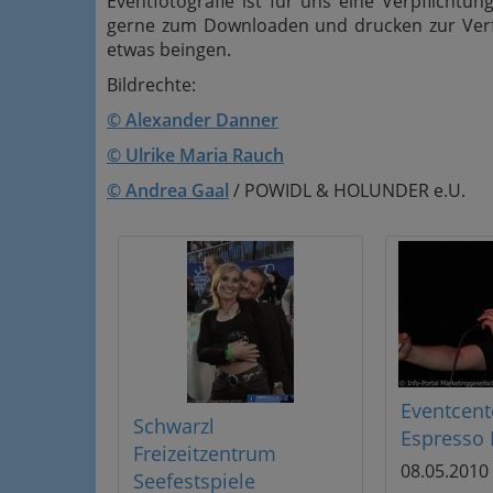
Eventfotografie ist für uns eine Verpflichtung
gerne zum Downloaden und drucken zur Verfü
etwas beingen.
Bildrechte:
© Alexander Danner
© Ulrike Maria Rauch
© Andrea Gaal
/ POWIDL & HOLUNDER e.U.
Eventcent
Schwarzl
Espresso 
Freizeitzentrum
08.05.2010
Seefestspiele