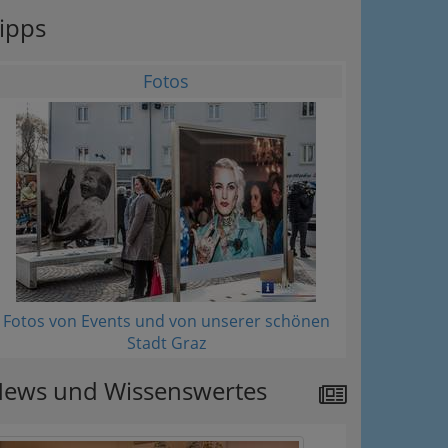
ipps
Fotos
Fotos von Events und von unserer schönen
Stadt Graz
ews und Wissenswertes