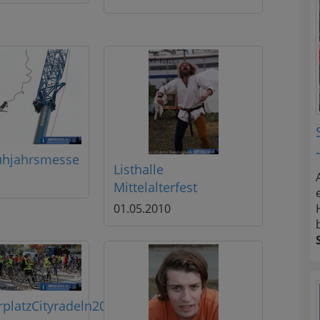
ühjahrsmesse
Listhalle
Mittelalterfest
01.05.2010
rplatzCityradeln20100428