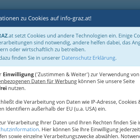
tionen zu Cookies auf info-graz.at!
B
F
G
B
GEN
LOGS
OTOS
ASTRONOMIE
RANCHEN
RAZ
.at setzt Cookies und andere Technologien ein. Einige C
isch
rarbeitungen sind notwendig, andere helfen dabei, das An
ern oder wirtschaftlich zu betreiben.
 dazu finden Sie in unserer
Datenschutz Erklärung
.
G
von Veranstaltungen & Events?
S
galerie gratis drucken
er
Einwilligung
('Zustimmen & Weiter') zur Verwendung von
enbezogenen Daten für Werbung
können Sie unsere Seite
rei
nutzen.
uchen Sie
in allen Bereichen der Foto-Alben
nach
.
chließt die Verarbeitung von Daten wie IP-Adresse, Cookies 
t, Festival oder Kindertheater. Graz bietet viel
n Identifiern außerhalb der EU (u.a. USA) ein.
toff" für Eventfotografie. Wir sind
bei den besten
en für Sie fest wer oder was immer uns vor die
 zur Verarbeitung Ihrer Daten und Ihren Rechten finden Sie i
hutzinformation
. Hier können Sie Ihre Einwilligung jederzeit
ann klicken Sie sich
einfach durch das Album
.
fen sowie einzelne Verarbeitungszwecke abwählen. Notwen