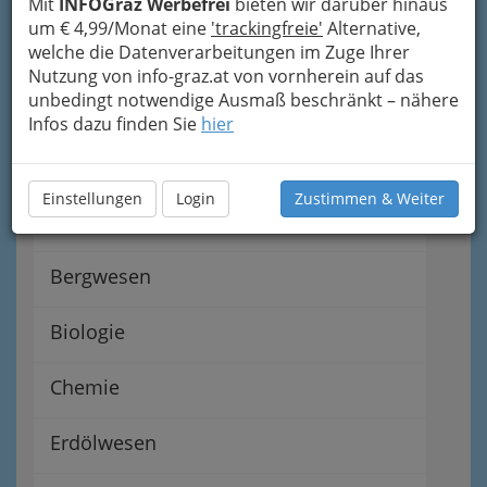
Mit
INFOGraz Werbefrei
bieten wir darüber hinaus
Elektrotechnik
um € 4,99/Monat eine
'trackingfreie'
Alternative,
welche die Datenverarbeitungen im Zuge Ihrer
Nutzung von info-graz.at von vornherein auf das
Installationstechnik in Graz
unbedingt notwendige Ausmaß beschränkt – nähere
und Graz Umgebung
Infos dazu finden Sie
hier
Bauphysiker und Bauphysikerin
Einstellungen
Login
Zustimmen & Weiter
Bautechnik
Bergwesen
Biologie
Chemie
Erdölwesen