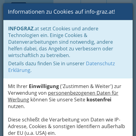
Toggle navi
Suche
Login
Menü
Informationen zu Cookies auf info-graz.at!
Home
Branchen
Gewerbe, Handwerk, Banken
INFOGRAZ
.at setzt Cookies und andere
Information und Consulting
Technische Büros - Ingenieurbüros
Technologien ein. Einige Cookies &
Fachgruppe der Technischen Büros - Ingenieurbüros
Datenverarbeitungen sind notwendig, andere
Ass.Prof.Univ.Doz.Dipl.Ing.Dr.
Nav
helfen dabei, das Angebot zu verbessern oder
wirtschaftlich zu betreiben.
Theodor Sams
Details dazu finden Sie in unserer
Datenschutz
Obere Teichstraße 125, 8010 Graz
Erklärung
.
Mit Ihrer
Einwilligung
('Zustimmen & Weiter') zur
Verwendung von
personenbezogenen Daten für
Werbung
können Sie unsere Seite
kostenfrei
Karte
nutzen.
Adresse mit Google Maps anschauen
Diese schließt die Verarbeitung von Daten wie IP-
Adresse, Cookies & sonstigen Identifiern außerhalb
der EU (u.a. USA) ein.