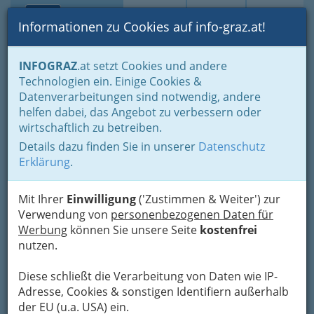
Toggle navi
Suche
Login
Menü
Informationen zu Cookies auf info-graz.at!
Home
Branchen
Gewerbe, Handwerk, Banken
INFOGRAZ
.at setzt Cookies und andere
Information und Consulting
Technische Büros - Ingenieurbüros
Technologien ein. Einige Cookies &
Fachgruppe der Technischen Büros - Ingenieurbüros
Datenverarbeitungen sind notwendig, andere
Dipl.-Ing. Drago Vrbicic
Nav
helfen dabei, das Angebot zu verbessern oder
wirtschaftlich zu betreiben.
Wittenbauerstraße 107, 8042 Graz
Details dazu finden Sie in unserer
Datenschutz
Erklärung
.
Mit Ihrer
Einwilligung
('Zustimmen & Weiter') zur
Karte
Verwendung von
personenbezogenen Daten für
Werbung
können Sie unsere Seite
kostenfrei
nutzen.
Adresse mit Google Maps anschauen
Diese schließt die Verarbeitung von Daten wie IP-
Adresse, Cookies & sonstigen Identifiern außerhalb
der EU (u.a. USA) ein.