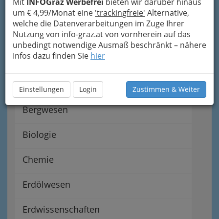
Mit
INFOGraz Werbefrei
bieten wir darüber hinaus
um € 4,99/Monat eine
'trackingfreie'
Alternative,
Installationstechnik in Graz
welche die Datenverarbeitungen im Zuge Ihrer
und Graz Umgebung
Nutzung von info-graz.at von vornherein auf das
unbedingt notwendige Ausmaß beschränkt – nähere
Infos dazu finden Sie
hier
Bauphysiker und Bauphysikerin
Bautechnik
Einstellungen
Login
Zustimmen & Weiter
Bergwesen
Biologie
Chemie
Erdölwesen
Erdwissenschaften