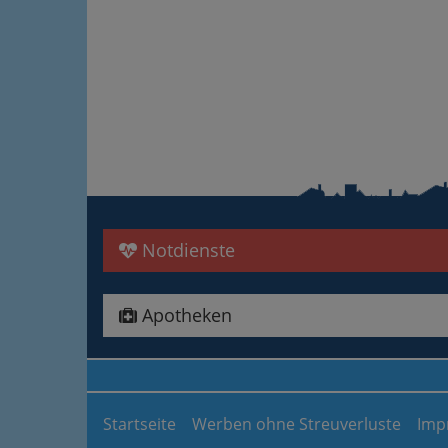
Notdienste
Apotheken
Startseite
Werben ohne Streuverluste
Imp