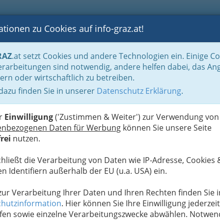
tionen zu Cookies auf info-graz.at!
B
F
G
B
GEN
LOGS
OTOS
ASTRONOMIE
RANCHEN
RAZ
.at setzt Cookies und andere Technologien ein. Einige C
sthäuser
Gourmet - Hauben und Sterne
Falstaff Restaurantguide - Graz
rarbeitungen sind notwendig, andere helfen dabei, das An
ern oder wirtschaftlich zu betreiben.
 dazu finden Sie in unserer
Datenschutz Erklärung
.
d
er
Einwilligung
('Zustimmen & Weiter') zur Verwendung von
enbezogenen Daten für Werbung
können Sie unsere Seite
rei
nutzen.
chließt die Verarbeitung von Daten wie IP-Adresse, Cookies 
International
n Identifiern außerhalb der EU (u.a. USA) ein.
T
 zur Verarbeitung Ihrer Daten und Ihren Rechten finden Sie i
hutzinformation
. Hier können Sie Ihre Einwilligung jederzeit
R
fen sowie einzelne Verarbeitungszwecke abwählen. Notwen