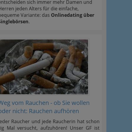
entscheiden sich immer mehr Damen und
Herren jeden Alters für die einfache,
bequeme Variante: das
Onlinedating über
Singlebörsen
.
Weg vom Rauchen - ob Sie wollen
oder nicht: Rauchen aufhören
Jeder Raucher und jede Raucherin hat schon
zig Mal versucht, aufzuhören! Unser GF ist