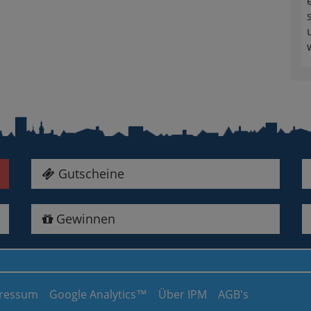
Gutscheine
Gewinnen
ressum
Google Analytics™
Über IPM
AGB's