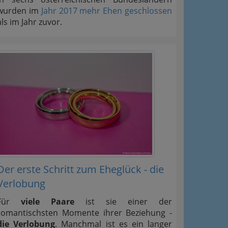
wurden im
Jahr 2017 mehr Ehen geschlossen
als im Jahr zuvor.
Der erste Schritt zum Eheglück - die
Verlobung
Für
viele Paare
ist sie einer der
romantischsten Momente ihrer Beziehung -
die Verlobung
. Manchmal ist es ein langer