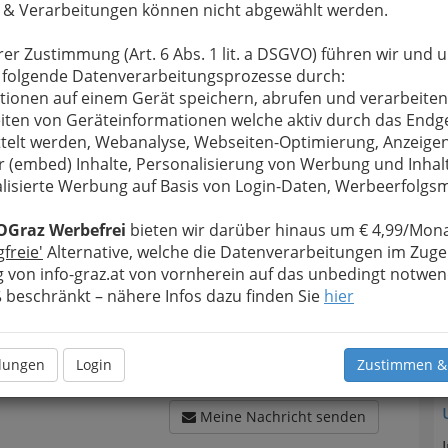
 & Verarbeitungen können nicht abgewählt werden.
rer Zustimmung (Art. 6 Abs. 1 lit. a DSGVO) führen wir und 
 folgende Datenverarbeitungsprozesse durch:
tionen auf einem Gerät speichern, abrufen und verarbeiten
N
u bewahren
, verwenden wir an dieser Stelle zur
iten von Geräteinformationen welche aktiv durch das Endg
Formular. Ihre Nachricht wird nach dem Absenden
telt werden, Webanalyse, Webseiten-Optimierung, Anzeige
-Bar Yamamoto weitergeleitet.
r (embed) Inhalte, Personalisierung von Werbung und Inhal
Meine Nachricht
lisierte Werbung auf Basis von Login-Daten, Werbeerfolg
OGraz Werbefrei
bieten wir darüber hinaus um € 4,99/Mona
gfreie'
Alternative, welche die Datenverarbeitungen im Zuge
 von info-graz.at von vornherein auf das unbedingt notwen
beschränkt – nähere Infos dazu finden Sie
hier
llungen
Login
Zustimmen &
Meine Nachricht senden