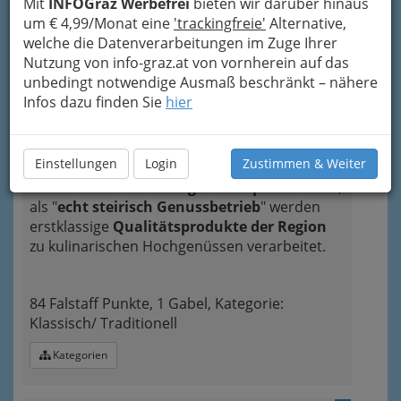
+43 316 3630-60
Mit
INFOGraz Werbefrei
bieten wir darüber hinaus
+43 316 3630-50
um € 4,99/Monat eine
'trackingfreie'
Alternative,
welche die Datenverarbeitungen im Zuge Ihrer
Neugierig?
Nutzung von info-graz.at von vornherein auf das
unbedingt notwendige Ausmaß beschränkt – nähere
Das
Restaurant FLORIAN im Parkhotel Graz
Infos dazu finden Sie
hier
bietet mit seinen gemütlichen Stuben, dem
sonnigen Wintergarten und dem
romantischen Gastgarten das passende
Einstellungen
Login
Zustimmen & Weiter
Ambiente für jede Gelegenheit. Ob
internationale oder regionale Spezialitäten
,
als "
echt steirisch Genussbetrieb
" werden
erstklassige
Qualitätsprodukte der Region
zu kulinarischen Hochgenüssen verarbeitet.
84 Falstaff Punkte, 1 Gabel, Kategorie:
Klassisch/ Traditionell
Kategorien