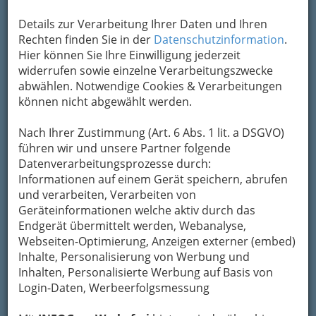
Informationen zum Thema. Diese können Sie
Details zur Verarbeitung Ihrer Daten und Ihren
auch direkt über das
„Info-Icon“
rechts oben
Rechten finden Sie in der
Datenschutzinformation
.
erreichen.
Hier können Sie Ihre Einwilligung jederzeit
widerrufen sowie einzelne Verarbeitungszwecke
abwählen. Notwendige Cookies & Verarbeitungen
können nicht abgewählt werden.
Nach Ihrer Zustimmung (Art. 6 Abs. 1 lit. a DSGVO)
führen wir und unsere Partner folgende
Datenverarbeitungsprozesse durch:
Informationen auf einem Gerät speichern, abrufen
und verarbeiten, Verarbeiten von
Bezirksauswahl
Geräteinformationen welche aktiv durch das
Alle Bezirke
Endgerät übermittelt werden, Webanalyse,
Webseiten-Optimierung, Anzeigen externer (embed)
1
Inhalte, Personalisierung von Werbung und
Restaurant Florian im Parkhotel
Inhalten, Personalisierte Werbung auf Basis von
Graz
Login-Daten, Werbeerfolgsmessung
Leonhardstraße 8, 8010 Graz