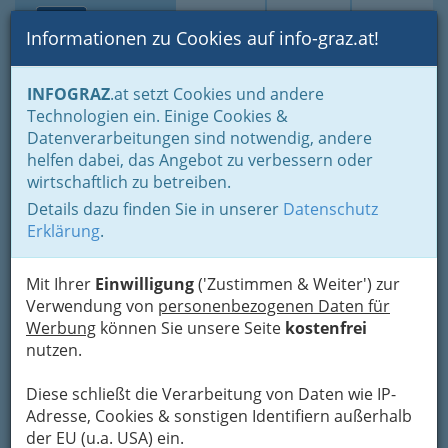
Toggle navi
Suche
Login
Menü
Informationen zu Cookies auf info-graz.at!
Home
Gastronomie
INFOGRAZ
.at setzt Cookies und andere
Gastronomie: Toprestaurants & Gasthäuser
Technologien ein. Einige Cookies &
Gourmet - Hauben und Sterne
Datenverarbeitungen sind notwendig, andere
helfen dabei, das Angebot zu verbessern oder
Restaurants in Graz für
wirtschaftlich zu betreiben.
Gourmets -
Details dazu finden Sie in unserer
Datenschutz
Erklärung
.
Restaurantführer für
Feinschmecker
Mit Ihrer
Einwilligung
('Zustimmen & Weiter') zur
Verwendung von
personenbezogenen Daten für
Gourmet oder Gourmand: Wer
Werbung
können Sie unsere Seite
kostenfrei
den Unterschied versteht,
nutzen.
bevorzugt gelegentlich die
Diese schließt die Verarbeitung von Daten wie IP-
Haubenküche in Graz.
Adresse, Cookies & sonstigen Identifiern außerhalb
der EU (u.a. USA) ein.
Nach den einzelnen Einträgen gibt es noch