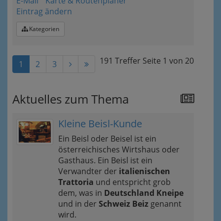
E-Mail
Karte & Routenplaner
Eintrag ändern
Kategorien
191 Treffer
Seite
1
von
20
1
2
3
Aktuelles zum Thema
Kleine Beisl-Kunde
Ein Beisl oder Beisel ist ein
österreichisches Wirtshaus oder
Gasthaus. Ein Beisl ist ein
Verwandter der
italienischen
Trattoria
und entspricht grob
dem, was in
Deutschland Kneipe
und in der
Schweiz Beiz
genannt
wird.