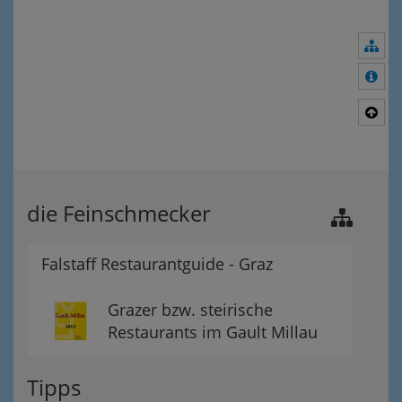
Nav
Meh
Nac
die Feinschmecker
Falstaff Restaurantguide - Graz
Grazer bzw. steirische
Restaurants im Gault Millau
Tipps