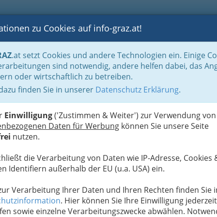
tionen zu Cookies auf info-graz.at!
B
F
G
B
GEN
LOGS
OTOS
ASTRONOMIE
RANCHEN
RAZ
.at setzt Cookies und andere Technologien ein. Einige C
sthäuser
Gourmet - Hauben und Sterne
Falstaff Restaurantguide - Graz
rarbeitungen sind notwendig, andere helfen dabei, das An
ern oder wirtschaftlich zu betreiben.
 dazu finden Sie in unserer
Datenschutz Erklärung
.
d
er
Einwilligung
('Zustimmen & Weiter') zur Verwendung von
enbezogenen Daten für Werbung
können Sie unsere Seite
rei
nutzen.
chließt die Verarbeitung von Daten wie IP-Adresse, Cookies 
h/ Tradiotionell
n Identifiern außerhalb der EU (u.a. USA) ein.
T
 zur Verarbeitung Ihrer Daten und Ihren Rechten finden Sie i
hutzinformation
. Hier können Sie Ihre Einwilligung jederzeit
R
fen sowie einzelne Verarbeitungszwecke abwählen. Notwen