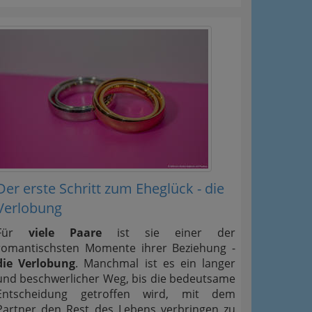
Der erste Schritt zum Eheglück - die
Verlobung
Für
viele Paare
ist sie einer der
romantischsten Momente ihrer Beziehung -
die Verlobung
. Manchmal ist es ein langer
und beschwerlicher Weg, bis die bedeutsame
Entscheidung getroffen wird, mit dem
Partner den Rest des Lebens verbringen zu