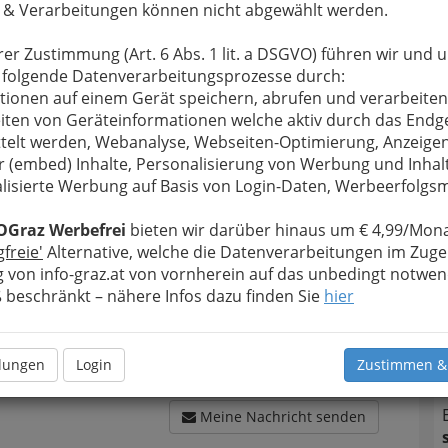
 & Verarbeitungen können nicht abgewählt werden.
rer Zustimmung (Art. 6 Abs. 1 lit. a DSGVO) führen wir und 
 folgende Datenverarbeitungsprozesse durch:
tionen auf einem Gerät speichern, abrufen und verarbeiten
N
u bewahren
, verwenden wir an dieser Stelle zur
iten von Geräteinformationen welche aktiv durch das Endg
Formular. Ihre Nachricht wird nach dem Absenden
telt werden, Webanalyse, Webseiten-Optimierung, Anzeige
er Stub´n weitergeleitet.
r (embed) Inhalte, Personalisierung von Werbung und Inhal
Meine Nachricht
lisierte Werbung auf Basis von Login-Daten, Werbeerfolg
OGraz Werbefrei
bieten wir darüber hinaus um € 4,99/Mona
gfreie'
Alternative, welche die Datenverarbeitungen im Zuge
 von info-graz.at von vornherein auf das unbedingt notwen
beschränkt – nähere Infos dazu finden Sie
hier
llungen
Login
Zustimmen &
Meine Nachricht senden