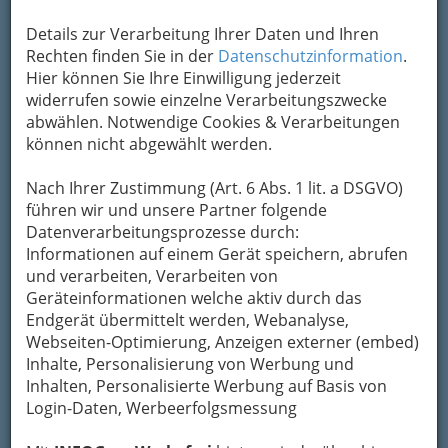
Kontaktaufnahme
Details zur Verarbeitung Ihrer Daten und Ihren
Um die Info-Graz Firmen
vor Spam-Mails zu
Rechten finden Sie in der
Datenschutzinformation
.
bewahren
, verwenden wir an dieser Stelle zur
Hier können Sie Ihre Einwilligung jederzeit
Übermittlung Ihrer Nachricht ein sicheres
widerrufen sowie einzelne Verarbeitungszwecke
Formular. Ihre Nachricht wird nach dem
abwählen. Notwendige Cookies & Verarbeitungen
Absenden umgehend per Mail an das
können nicht abgewählt werden.
Unternehmen Wohlmuth-Lückl Restaurant
weitergeleitet.
Nach Ihrer Zustimmung (Art. 6 Abs. 1 lit. a DSGVO)
Mein Name
führen wir und unsere Partner folgende
Datenverarbeitungsprozesse durch:
Informationen auf einem Gerät speichern, abrufen
Meine Email Adresse
und verarbeiten, Verarbeiten von
Geräteinformationen welche aktiv durch das
Endgerät übermittelt werden, Webanalyse,
Webseiten-Optimierung, Anzeigen externer (embed)
Mein Betreff
Inhalte, Personalisierung von Werbung und
Inhalten, Personalisierte Werbung auf Basis von
Login-Daten, Werbeerfolgsmessung
Meine Nachricht