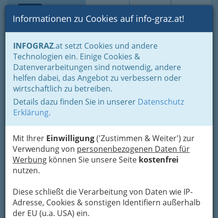
Toggle navi
Suche
Login
Menü
Informationen zu Cookies auf info-graz.at!
Home
Gastronomie
INFOGRAZ
.at setzt Cookies und andere
Gastronomie: Toprestaurants & Gasthäuser
Technologien ein. Einige Cookies &
Gourmet - Hauben und Sterne
Falstaff Restaurantguide - Graz
Datenverarbeitungen sind notwendig, andere
Wohlmuth-Lückl Restaurant
Nav
helfen dabei, das Angebot zu verbessern oder
wirtschaftlich zu betreiben.
Steinriegel 77, 8442 Kitzeck
Details dazu finden Sie in unserer
Datenschutz
+43 660 891 19 11
Erklärung
.
Mit Ihrer
Einwilligung
('Zustimmen & Weiter') zur
Falstaff: 4 Sterne
Verwendung von
personenbezogenen Daten für
Werbung
können Sie unsere Seite
kostenfrei
nutzen.
Karte
Diese schließt die Verarbeitung von Daten wie IP-
Karte anzeigen
Adresse, Cookies & sonstigen Identifiern außerhalb
der EU (u.a. USA) ein.