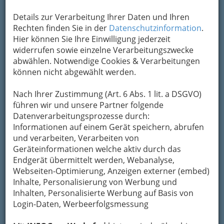
Kontaktaufnahme
Details zur Verarbeitung Ihrer Daten und Ihren
Rechten finden Sie in der
Datenschutzinformation
.
Um die Info-Graz Firmen
vor Spam-Mails zu
Hier können Sie Ihre Einwilligung jederzeit
bewahren
, verwenden wir an dieser Stelle zur
widerrufen sowie einzelne Verarbeitungszwecke
Übermittlung Ihrer Nachricht ein sicheres
abwählen. Notwendige Cookies & Verarbeitungen
Formular. Ihre Nachricht wird nach dem
können nicht abgewählt werden.
Absenden umgehend per Mail an das
Unternehmen Wippl`s Hofbergstubn
Nach Ihrer Zustimmung (Art. 6 Abs. 1 lit. a DSGVO)
weitergeleitet.
führen wir und unsere Partner folgende
Mein Name
Datenverarbeitungsprozesse durch:
Informationen auf einem Gerät speichern, abrufen
und verarbeiten, Verarbeiten von
Meine Email Adresse
Geräteinformationen welche aktiv durch das
Endgerät übermittelt werden, Webanalyse,
Webseiten-Optimierung, Anzeigen externer (embed)
Inhalte, Personalisierung von Werbung und
Mein Betreff
Inhalten, Personalisierte Werbung auf Basis von
Login-Daten, Werbeerfolgsmessung