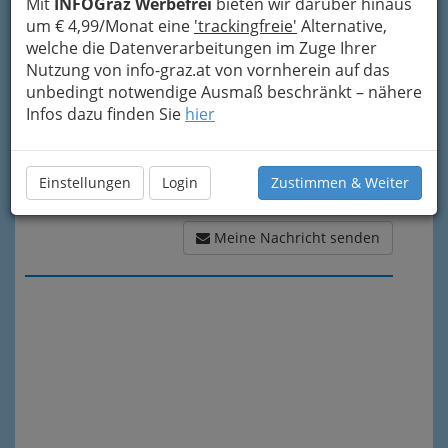
Meine Nachricht
Mit
INFOGraz Werbefrei
bieten wir darüber hinaus
um € 4,99/Monat eine
'trackingfreie'
Alternative,
welche die Datenverarbeitungen im Zuge Ihrer
Nutzung von info-graz.at von vornherein auf das
unbedingt notwendige Ausmaß beschränkt – nähere
Infos dazu finden Sie
hier
Einstellungen
Login
Zustimmen & Weiter
Meine Nachricht senden