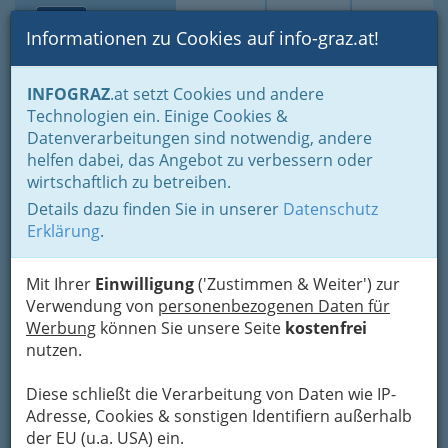
Toggle navi
Suche
Login
Menü
Informationen zu Cookies auf info-graz.at!
Home
Gastronomie
INFOGRAZ
.at setzt Cookies und andere
Gastronomie: Toprestaurants & Gasthäuser
Technologien ein. Einige Cookies &
Gourmet - Hauben und Sterne
Falstaff Restaurantguide - Graz
Datenverarbeitungen sind notwendig, andere
Wippl`s Hofbergstubn
Nav
helfen dabei, das Angebot zu verbessern oder
wirtschaftlich zu betreiben.
Hofberg 67, 8333 Riegersburg
Details dazu finden Sie in unserer
Datenschutz
+43 3153 200 60
Erklärung
.
Mit Ihrer
Einwilligung
('Zustimmen & Weiter') zur
81 Falstaff Punkte, 1 Gabel, Kategorie: Klassisch/
Verwendung von
personenbezogenen Daten für
Traditionell
Werbung
können Sie unsere Seite
kostenfrei
nutzen.
Karte
Diese schließt die Verarbeitung von Daten wie IP-
Adresse, Cookies & sonstigen Identifiern außerhalb
Karte anzeigen
der EU (u.a. USA) ein.