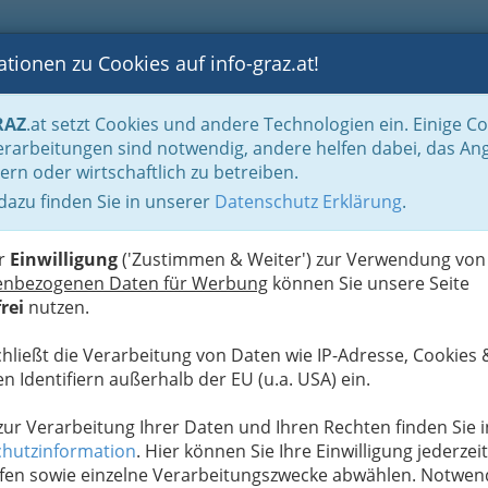
tionen zu Cookies auf info-graz.at!
B
F
G
B
GEN
LOGS
OTOS
ASTRONOMIE
RANCHEN
RAZ
.at setzt Cookies und andere Technologien ein. Einige C
 Fastfood
rarbeitungen sind notwendig, andere helfen dabei, das An
ern oder wirtschaftlich zu betreiben.
 dazu finden Sie in unserer
Datenschutz Erklärung
.
I
er
Einwilligung
('Zustimmen & Weiter') zur Verwendung von
enbezogenen Daten für Werbung
können Sie unsere Seite
rei
nutzen.
chließt die Verarbeitung von Daten wie IP-Adresse, Cookies 
n Identifiern außerhalb der EU (u.a. USA) ein.
 zur Verarbeitung Ihrer Daten und Ihren Rechten finden Sie i
hutzinformation
. Hier können Sie Ihre Einwilligung jederzeit
fen sowie einzelne Verarbeitungszwecke abwählen. Notwen