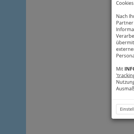
Cookies
Nach Ih
Partner
Informa
Verarbe
übermit
externe
Persona
Mit
INF
'trackin
Nutzung
Ausmaß 
Einste