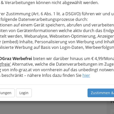
 & Verarbeitungen können nicht abgewählt werden.
rer Zustimmung (Art. 6 Abs. 1 lit. a DSGVO) führen wir und 
 folgende Datenverarbeitungsprozesse durch:
tionen auf einem Gerät speichern, abrufen und verarbeiten
iten von Geräteinformationen welche aktiv durch das Endg
telt werden, Webanalyse, Webseiten-Optimierung, Anzeige
r (embed) Inhalte, Personalisierung von Werbung und Inhal
lisierte Werbung auf Basis von Login-Daten, Werbeerfolg
OGraz Werbefrei
bieten wir darüber hinaus um € 4,99/Mona
gfreie'
Alternative, welche die Datenverarbeitungen im Zuge
 von info-graz.at von vornherein auf das unbedingt notwen
beschränkt – nähere Infos dazu finden Sie
hier
T
llungen
Login
Zustimmen &
N