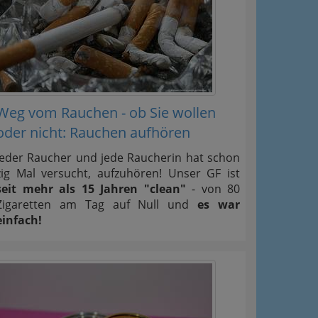
Weg vom Rauchen - ob Sie wollen
oder nicht: Rauchen aufhören
Jeder Raucher und jede Raucherin hat schon
zig Mal versucht, aufzuhören! Unser GF ist
seit mehr als 15 Jahren "clean"
- von 80
Zigaretten am Tag auf Null und
es war
einfach!