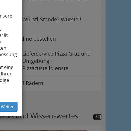
unsere
Würstl-Stände? Würstel!
,
erät
Essen online bestellen
n
ten,
Lieferservice Pizza Graz und
smessung
Umgebung -
t eine
Pizzazustelldienste
 Ihrer
dige
Essen auf Rädern
ipps
 Weiter
ews und Wissenswertes