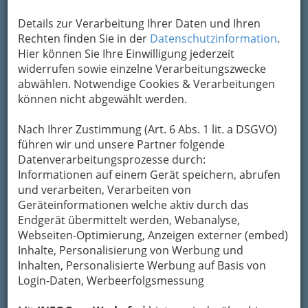
Details zur Verarbeitung Ihrer Daten und Ihren
Rechten finden Sie in der
Datenschutzinformation
2
.
NORIS Feuerschutzgeräte GmbH
Hier können Sie Ihre Einwilligung jederzeit
Baumkircherstraße 2, 8020 Graz
widerrufen sowie einzelne Verarbeitungszwecke
+43 316 711 821
abwählen. Notwendige Cookies & Verarbeitungen
+43 316 718 020
können nicht abgewählt werden.
E-Mail
Karte & Routenplaner
Nach Ihrer Zustimmung (Art. 6 Abs. 1 lit. a DSGVO)
Eintrag ändern
führen wir und unsere Partner folgende
Kategorien
Datenverarbeitungsprozesse durch:
Informationen auf einem Gerät speichern, abrufen
und verarbeiten, Verarbeiten von
3
ROTH Handel &
Geräteinformationen welche aktiv durch das
Endgerät übermittelt werden, Webanalyse,
Bauhandwerkerservice GmbH
Webseiten-Optimierung, Anzeigen externer (embed)
Plüddemanngasse 67, 8010 Graz
Inhalte, Personalisierung von Werbung und
+43 316 831 018-399
Inhalten, Personalisierte Werbung auf Basis von
+43 316 831 018-214
Login-Daten, Werbeerfolgsmessung
+43 810 001 003