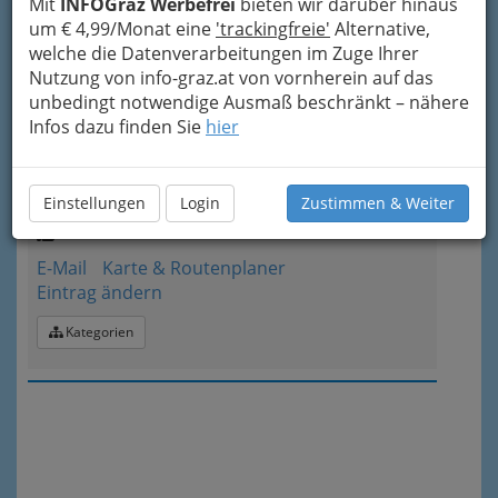
Mit
INFOGraz Werbefrei
bieten wir darüber hinaus
E-Mail
Karte & Routenplaner
um € 4,99/Monat eine
'trackingfreie'
Alternative,
Eintrag ändern
welche die Datenverarbeitungen im Zuge Ihrer
Kategorien
Nutzung von info-graz.at von vornherein auf das
unbedingt notwendige Ausmaß beschränkt – nähere
Infos dazu finden Sie
hier
4
Weinrauch OG
Körösistraße 59, 8010 Graz
Einstellungen
Login
Zustimmen & Weiter
+43 316 683 330
+43 316 682 402
E-Mail
Karte & Routenplaner
Eintrag ändern
Kategorien