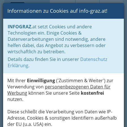
Toggle navi
Suche
Login
Menü
Informationen zu Cookies auf info-graz.at!
Home
Branchen
Wohnen & Einrichten
INFOGRAZ
.at setzt Cookies und andere
Probleme und Notfälle
Feuerlöscher
Technologien ein. Einige Cookies &
Datenverarbeitungen sind notwendig, andere
Nav
Feuerlöscher
helfen dabei, das Angebot zu verbessern oder
wirtschaftlich zu betreiben.
Details dazu finden Sie in unserer
Datenschutz
Bezirksauswahl
Erklärung
.
Alle Bezirke
Mit Ihrer
Einwilligung
('Zustimmen & Weiter') zur
Verwendung von
personenbezogenen Daten für
1
Euro - Feuerlöscher
Werbung
können Sie unsere Seite
kostenfrei
nutzen.
Idlhofgasse 16, 8020 Graz
+43 316 764 933
Diese schließt die Verarbeitung von Daten wie IP-
Karte & Routenplaner
Eintrag ändern
Adresse, Cookies & sonstigen Identifiern außerhalb
der EU (u.a. USA) ein.
Kategorien